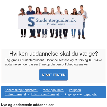
Hvilken uddannelse skal du vælge?
Tag gratis Studenterguidens Uddannelsestest og få forslag til, hvilke
uddannelser, der passer til netop din personlighed og ønsker.
START TESTEN
Senest tilføjet/opdateret
/
Mest populære
/
Varighed
Kortest/Længst
/
Pris Kortest/Længst
/
Adgangskrav
Ingen
/
Ja
Nye og opdaterede uddannelser