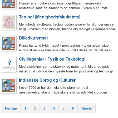
Planter er smukke skabninger, der tiltaler menneskets
æstetiske sans og skaber ro og harmoni i vores sind, hvis
pryder de steder vi opholder os. Bacheloruddannelsen…
Teologi (Menighedsfakultetets)
Menighedsfakultetets Teologi uddannelse er for dig, der ønsker
at gå i dybden med bibelen, tilegne dig teologiske kompetencer,
formidle evangeliet til andre…
Billedkunstner
Kunst har altid fyldt meget i menneskers liv, og nogen siger
endda at de ikke kan leve uden kunst i deres liv, da det så vil
være tomt og intetsigende. Gennem…
Civilingeniør i Fysik og Teknologi
Med discipliner som elektronik og matematik bliver du godt
rustet til at udvikle den nyeste form for produkter og teknologi
indenfor lyd og materialer. Fagområder…
Indianske Sprog og Kulturer
I over 3000 år har de indianske stammer i det
mesoamerikanske område eksisteret og udviklet sig uden
kendskab til resten af verden og uden resten af verdens…
Forrige
1
2
3
4
5
6
Næste