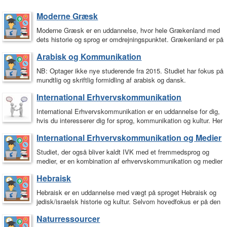
Moderne Græsk
Moderne Græsk er en uddannelse, hvor hele Grækenland med
dets historie og sprog er omdrejningspunktet. Grækenland er på
mange måder den…
Arabisk og Kommunikation
NB: Optager ikke nye studerende fra 2015. Studiet har fokus på
mundtlig og skriftlig formidling af arabisk og dansk.
Forudsætningen for et vellykket…
International Erhvervskommunikation
International Erhvervskommunikation er en uddannelse for dig,
hvis du interesserer dig for sprog, kommunikation og kultur. Her
lærer du at varetage mundtlig og…
International Erhvervskommunikation og Medier
Studiet, der også bliver kaldt IVK med et fremmedsprog og
medier, er en kombination af erhvervskommunikation og medier
- forstået på den måde, at…
Hebraisk
Hebraisk er en uddannelse med vægt på sproget Hebraisk og
jødisk/israelsk historie og kultur. Selvom hovedfokus er på den
jødiske…
Naturressourcer