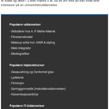
at sidde og læse i 3 eller måske 5 år, så se om ikke du kan finde dine
interesser på en universitetsuddannelse.
Populære uddannelser
Skibsfører hos A. P. Møller-Mærsk
Fitnessinstruktør
Makeup-artist incl. HAIR & styling
Web-Integrator
Mediegrafiker
Populære højskolekurser
Glaspustning og Ovnformet glas
Lydteknik
Filmlinjen
Springgymnastik (instruktøruddannelsen)
Klaver/keyboardlinje
Populære IT-Uddannelser