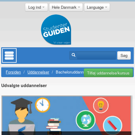
Log ind
Hele Danmark
Language
Søg
Forsiden
/
Uddannelser
/
Bacheloruddannelser
Tilføj uddannelse/kursus
Udvalgte uddannelser