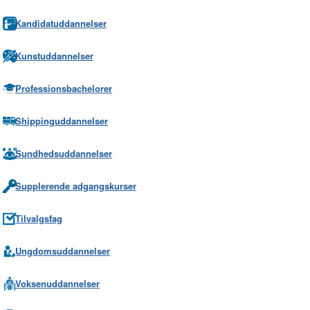
Kandidatuddannelser
Kunstuddannelser
Professionsbachelorer
Shippinguddannelser
Sundhedsuddannelser
Supplerende adgangskurser
Tilvalgsfag
Ungdomsuddannelser
Voksenuddannelser