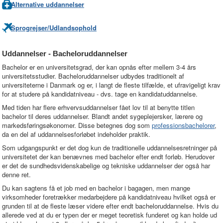
Alternative uddannelser
Sprogrejser/Udlandsophold
Uddannelser - Bacheloruddannelser
Bachelor er en universitetsgrad, der kan opnås efter mellem 3-4 års
universitetsstudier. Bacheloruddannelser udbydes traditionelt af
universiteterne i Danmark og er, i langt de fleste tilfælde, et ufravigeligt krav
for at studere på kandidatniveau - dvs. tage en kandidatuddannelse.
Med tiden har flere erhvervsuddannelser fået lov til at benytte titlen
bachelor til deres uddannelser. Blandt andet sygeplejersker, lærere og
markedsføringsøkonomer. Disse betegnes dog som
professionsbachelorer
,
da en del af uddannelsesforløbet indeholder praktik.
Som udgangspunkt er det dog kun de traditionelle uddannelsesretninger på
universitetet der kan benævnes med bachelor efter endt forløb. Herudover
er det de sundhedsvidenskabelige og tekniske uddannelser der også har
denne ret.
Du kan sagtens få et job med en bachelor i bagagen, men mange
virksomheder foretrækker medarbejdere på kandidatniveau hvilket også er
grunden til at de fleste læser videre efter endt bacheloruddannelse. Hvis du
allerede ved at du er typen der er meget teoretisk funderet og kan holde ud