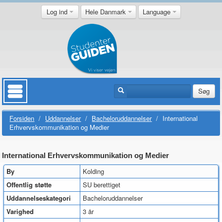
Log ind
Hele Danmark
Language
Søg
Forsiden
/
Uddannelser
/
Bacheloruddannelser
/
International
Erhvervskommunikation og Medier
International Erhvervskommunikation og Medier
By
Kolding
Offentlig støtte
SU berettiget
Uddannelseskategori
Bacheloruddannelser
Varighed
3 år