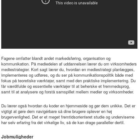
Fagene omfatter blandt andet markedsføring, organisation og
kommunikation. På mediedelen af uddannelsen lærer du om virksomheders
mediestrategier. Kort sagt lærer du, hvordan en mediestrategi planlægges,
implementeres og udføres, og du ser på kommunikationspolitik både med
fokus på teoretiske værktøjer, samt med den praktiske implementering. Du
får værdifulde og essentielle værktøjer til at beherske et fremmedsprog,
samt til at analysere og forstå samspillet mellem medier og virksomheder.
Du lærer også hvordan du koder en hjemmeside og gør dem unikke. Det er
vigtigt at gøre dem navigérbare så dine brugere oplever en høj
brugervenlighed. Det er et meget fremtidsorienteret studie og underviserne
har selv erfaring fra det virkelige liv, så de kan drage paralleller dertil.
Jobmuligheder