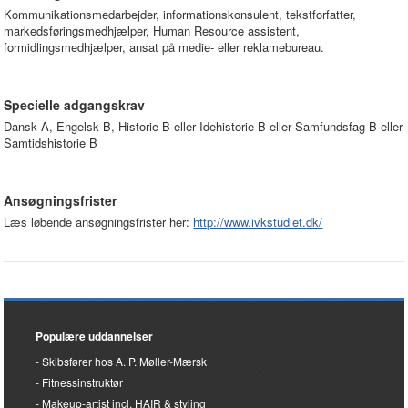
Kommunikationsmedarbejder, informationskonsulent, tekstforfatter,
markedsføringsmedhjælper, Human Resource assistent,
formidlingsmedhjælper, ansat på medie- eller reklamebureau.
Specielle adgangskrav
Dansk A, Engelsk B, Historie B eller Idehistorie B eller Samfundsfag B eller
Samtidshistorie B
Ansøgningsfrister
Læs løbende ansøgningsfrister her:
http://www.ivkstudiet.dk/
Populære uddannelser
Skibsfører hos A. P. Møller-Mærsk
Fitnessinstruktør
Makeup-artist incl. HAIR & styling