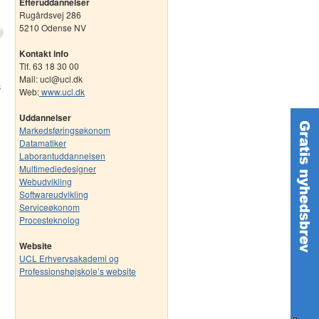
Efteruddannelser
Rugårdsvej 286
5210 Odense NV
Kontakt info
Tlf. 63 18 30 00
Mail: ucl@ucl.dk
8
Web:
www.ucl.dk
Uddannelser
Markedsføringsøkonom
Datamatiker
Laborantuddannelsen
Multimediedesigner
Webudvikling
Softwareudvikling
Serviceøkonom
Procesteknolog
Website
UCL Erhvervsakademi og
Professionshøjskole’s website