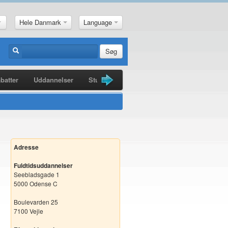
Hele Danmark
Language
Søg
batter
Uddannelser
Studiebøger
Guldkorn
Nyheder
Adresse
Fuldtidsuddannelser
Seebladsgade 1
5000 Odense C
Boulevarden 25
7100 Vejle