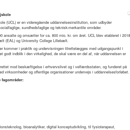
jskole
le (UCL) er en videregående uddannelsesinstitution, som udbyder
cialfaglige, sundhedsfaglige og teknisk-merkantile områder.
0 ansatte og omsætter for ca. 800 mio. kr. om året. UCL blev etableret i 201
lt (EAL) og University College Lillebælt.
er kommer i praktik og undervisningen tilrettelægges med udgangspunkt i
 godt indblik i den virkelighed, de skal være en del af, når uddannelsen er
r rettet mod beskæftigelse i erhvervslivet og i velfærdsstaten, og funderet på
ed virksomheder og offentlige organisationer undervejs i uddannelsesforløbet.
 fagområder:
steknolog, bioanalytiker, digital konceptudvikling, til fysioterapeut,