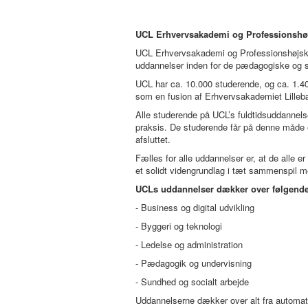
UCL Erhvervsakademi og Professionshø
UCL Erhvervsakademi og Professionshøjsko
uddannelser inden for de pædagogiske og so
UCL har ca. 10.000 studerende, og ca. 1.40
som en fusion af Erhvervsakademiet Lillebæ
Alle studerende på UCL’s fuldtidsuddannels
praksis. De studerende får på denne måde et
afsluttet.
Fælles for alle uddannelser er, at de alle e
et solidt videngrundlag i tæt sammenspil m
UCLs uddannelser dækker over følgende
- Business og digital udvikling
- Byggeri og teknologi
- Ledelse og administration
- Pædagogik og undervisning
- Sundhed og socialt arbejde
Uddannelserne dækker over alt fra automation