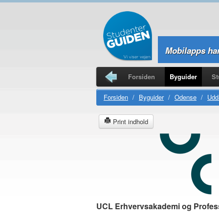
Mobilapps har
Forsiden
Byguider
St
Studierejser
Forsiden
/
Byguider
/
Odense
/
Udda
Print indhold
UCL Erhvervsakademi og Profes