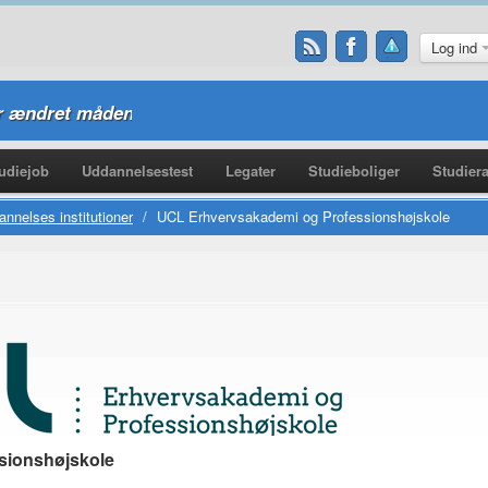
Log ind
 ændret måden vi spiller online casino på
udiejob
Uddannelsestest
Legater
Studieboliger
Studiera
nnelses institutioner
/
UCL Erhvervsakademi og Professionshøjskole
sionshøjskole