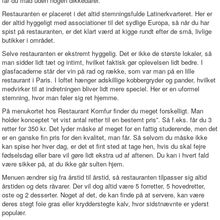
får du mad uden nogen dikkedarer.
Restauranten er placeret i det altid stemningsfulde Latinerkvarteret. Her er
der altid hyggeligt med associationer til det sydlige Europa, så når du har
spist på restauranten, er det klart værd at kigge rundt efter de små, livlige
butikker i området.
Selve restauranten er ekstremt hyggelig. Det er ikke de største lokaler, så
man sidder lidt tæt og intimt, hvilket faktisk gør oplevelsen lidt bedre. I
glasfacaderne står der vin på rad og række, som var man på en lille
restaurant i Paris. I loftet hænger adskillige kobbergryder og pander, hvilket
medvirker til at indretningen bliver lidt mere speciel. Her er en uformel
stemning, hvor man føler sig ret hjemme.
På menukortet hos Restaurant Komfur finder du meget forskelligt. Man
holder konceptet “et vist antal retter til en bestemt pris”. Så f.eks. får du 3
retter for 350 kr. Det lyder måske af meget for en fattig studerende, men det
er en ganske fin pris for den kvalitet, man får. Så selvom du måske ikke
kan spise her hver dag, er det et fint sted at tage hen, hvis du skal fejre
fødselsdag eller bare vil gøre lidt ekstra ud af aftenen. Du kan i hvert fald
være sikker på, at du ikke går sulten hjem.
Menuen ændrer sig fra årstid til årstid, så restauranten tilpasser sig altid
årstiden og dets råvarer. Der vil dog altid være 5 forretter, 5 hovedretter,
oste og 2 desserter. Noget af det, de kan finde på at servere, kan være
deres stegt foie gras eller krydderstegte kalv, hvor sidstnævnte er yderst
populær.