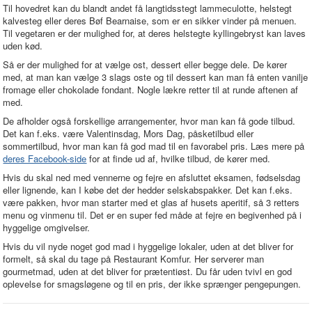
Til hovedret kan du blandt andet få langtidsstegt lammeculotte, helstegt
kalvesteg eller deres Bøf Bearnaise, som er en sikker vinder på menuen.
Til vegetaren er der mulighed for, at deres helstegte kyllingebryst kan laves
uden kød.
Så er der mulighed for at vælge ost, dessert eller begge dele. De kører
med, at man kan vælge 3 slags oste og til dessert kan man få enten vanilje
fromage eller chokolade fondant. Nogle lækre retter til at runde aftenen af
med.
De afholder også forskellige arrangementer, hvor man kan få gode tilbud.
Det kan f.eks. være Valentinsdag, Mors Dag, påsketilbud eller
sommertilbud, hvor man kan få god mad til en favorabel pris. Læs mere på
deres Facebook-side
for at finde ud af, hvilke tilbud, de kører med.
Hvis du skal ned med vennerne og fejre en afsluttet eksamen, fødselsdag
eller lignende, kan I købe det der hedder selskabspakker. Det kan f.eks.
være pakken, hvor man starter med et glas af husets aperitif, så 3 retters
menu og vinmenu til. Det er en super fed måde at fejre en begivenhed på i
hyggelige omgivelser.
Hvis du vil nyde noget god mad i hyggelige lokaler, uden at det bliver for
formelt, så skal du tage på Restaurant Komfur. Her serverer man
gourmetmad, uden at det bliver for prætentiøst. Du får uden tvivl en god
oplevelse for smagsløgene og til en pris, der ikke sprænger pengepungen.