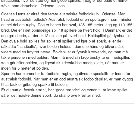
situationer, hvor de stod og manglede spillere. I dag er der både et herre-
såvel som damehold i Odense Lions.
Odense Lions er altså den første australske fodboldklub i Odense. Men
hvad er australsk fodbold? Australsk fodbold er en sportsgren, som minder
en hel del om rugby. Dog er banen her oval, 135-185 meter lang og 110-155
bred. Der er i det oprindelige spil 18 spillere på hvert hold. I Danmark er det
dog gældende, at der er 12 spillere på hvert hold. Boldspillet går lynhurtigt.
Den ovale bold spilles fra spiller til spiller ved hjælp af spark, eller de
såkaldte ”handballs”, hvor bolden holdes i den ene hånd og bliver slået
videre med en knyttet næve. Boldspillet er fysisk krævende, og man må
takle personen med bolden. Man må med sin krop beskytte en medspiller,
som går efter bolden, og ligeså skulderskubbe modspillere, når man er
inden for 5 meter af bolden.
Sporten har elementer fra fodbold, rugby, og diverse specialiteter inden for
australsk fodbold. Når man er en god australsk fodboldspiller, er man dygtig
til at tackle, gribe og sparke til bolden.
Er du hurtig, fysisk stærk, har ”gode hænder” og evnen til at læse spillet,
så er det måske denne sport, du skal prøve kræfter med.