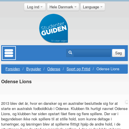
Log ind
Hele Danmark
Language
Søg
Forsiden
/
Byguider
/
Odense
/
Sport og Fritid
/
Odense Lions
Odense Lions
2013 blev det år, hvor en dansker og en australier besluttede sig for at
starte en australsk fodboldklub i Odense. Klubben fik hurtigt navnet Odense
Lions, og klubben har siden opstart fået flere og flere spillere. Der var i
begyndelsen ikke nok spillere til at stille hold, som kunne deltage i
turneringer, og løsningen blev at spillerne flittigt hjalp de andre hold, i de