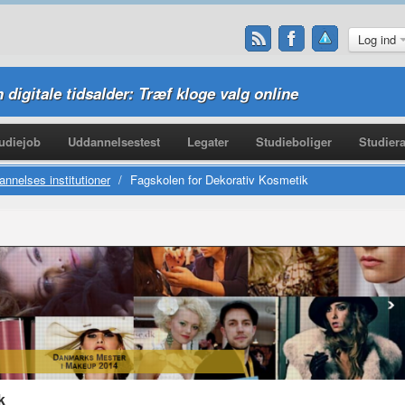
Log ind
n digitale tidsalder: Træf kloge valg online
udiejob
Uddannelsestest
Legater
Studieboliger
Studiera
nnelses institutioner
/
Fagskolen for Dekorativ Kosmetik
k