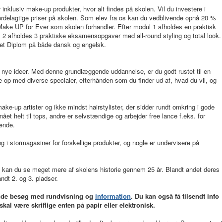
inklusiv make-up produkter, hvor alt findes på skolen. Vil du investere i
l fordelagtige priser på skolen. Som elev fra os kan du vedblivende opnå 20 %
 Make UP for Ever som skolen forhandler. Efter modul 1 afholdes en praktisk
+ 2 afholdes 3 praktiske eksamensopgaver med all-round styling og total look.
t et Diplom på både dansk og engelsk.
r nye ideer. Med denne grundlæggende uddannelse, er du godt rustet til en
 op med diverse specialer, efterhånden som du finder ud af, hvad du vil, og
ke-up artister og ikke mindst hairstylister, der sidder rundt omkring i gode
et helt til tops, andre er selvstændige og arbejder free lance f.eks. for
nende.
 i stormagasiner for forskellige produkter, og nogle er undervisere på
kan du se meget mere af skolens historie gennem 25 år. Blandt andet deres
ndt 2. og 3. pladser.
tende besøg med rundvisning og
information
. Du kan også få tilsendt info
skal være skriflige enten på papir eller elektronisk.