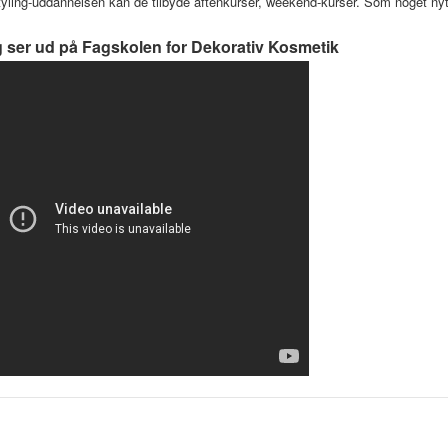
tyling-uddannelsen kan de tilbyde aftenkurser, weekend-kurser. Som noget ny
 ser ud på Fagskolen for Dekorativ Kosmetik