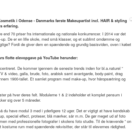
osmetik i Odense - Danmarks første Makeupartist incl. HAIR & styling
 erfaring.
 end 70 priser fra internationale og nationale konkurrencer. I 2014 var det
up. De er en lille skole, med små klasser, og et sublimt omdømme og
ygtige? Fordi de giver dem en spændende og grundig basisviden, oven i købet
års flotte elevopgave på YouTube herunder:
entreret. De kommer igennem de seneste trends inden for bl.a.naturel ”
 TV & video, galla, brude, foto, arabisk samt avantgarde, body-paint, drag
 gennem 1900-tallet. Et samlet program med make-up, hvor håropsætning og
ster på hver deres felt. Modulerne 1 & 2 indeholder et komplet pensum i
kker sig over 5 måneder.
må du have modul 3 med i yderligere 12 uger. Det er vigtigt at have kendskab
-up, special effect, proteser, blå mærker, sår m.m. De gør meget ud af foto
men med professionelle fotografer i skolens foto studie. Til de krævende ” on
ort kostume rum med spændende rekvisitter, der står til elevernes rådighed.