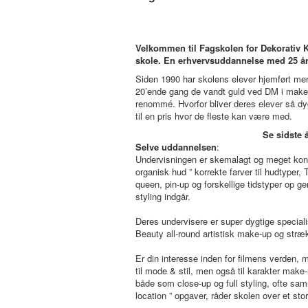
Velkommen til Fagskolen for Dekorativ K
skole. En erhvervsuddannelse med 25 års
Siden 1990 har skolens elever hjemført mere
20’ende gang de vandt guld ved DM i make-
renommé. Hvorfor bliver deres elever så d
til en pris hvor de fleste kan være med.
Se sidste 
Selve uddannelsen
:
Undervisningen er skemalagt og meget konc
organisk hud ” korrekte farver til hudtyper,
queen, pin-up og forskellige tidstyper op
styling indgår.
Deres undervisere er super dygtige speciali
Beauty all-round artistisk make-up og stræ
Er din interesse inden for filmens verden, 
til mode & stil, men også til karakter make
både som close-up og full styling, ofte sam
location ” opgaver, råder skolen over et st