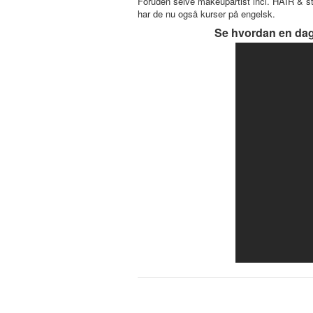
Foruden selve makeupartist incl. HAIR & s
har de nu også kurser på engelsk.
Se hvordan en dag