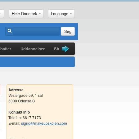
Hele Danmark
Language
Søg
batter
Uddannelser
Studiebøger
Guldkorn
Nyheder
Adresse
Vestergade 59, 1 sal
5000 Odense C
Kontakt info
Telefon: 6617 7173
E-mail:
sigrid@makeupskolen.com