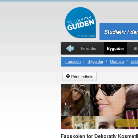
Studieliv i de
Forsiden
Byguider
St
Studierejser
Forsiden
/
Byguider
/
Odense
/
Udda
Print indhold
Fagskolen for Dekorativ Kosmeti