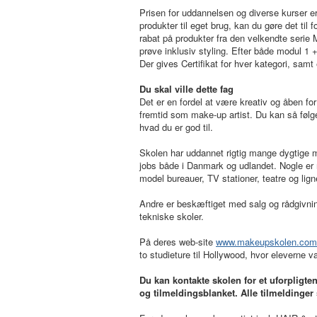
Prisen for uddannelsen og diverse kurser er 
produkter til eget brug, kan du gøre det ti
rabat på produkter fra den velkendte serie
prøve inklusiv styling. Efter både modul 1 
Der gives Certifikat for hver kategori, sam
Du skal ville dette fag
Det er en fordel at være kreativ og åben fo
fremtid som make-up artist. Du kan så følge
hvad du er god til.
Skolen har uddannet rigtig mange dygtige ma
jobs både i Danmark og udlandet. Nogle er nå
model bureauer, TV stationer, teatre og lig
Andre er beskæftiget med salg og rådgivning
tekniske skoler.
På deres web-site
www.makeupskolen.com
to studieture til Hollywood, hvor eleverne va
Du kan kontakte skolen for et uforplig
og tilmeldingsblanket. Alle tilmeldinger 