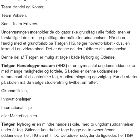
Team Handel og Kontor,
Team Voksen,
Samt Team Erhverv.
Undervisningen indeholder de obligatoriske grundfag i alle forløb, men er
forskellige i de særlige profilfag, der målretter uddannelsen. Når du er
færdig med et grundforløb på Tietgen HG, følger hovedforløbet - dvs. en
læretid i en virksomhed. Det er denne del der fuldfører din uddannelse.
Denne del af Tietgen er mulig at tage i både Nyborg og Odense.
Tietgen Handelsgymnasium (HHX)
er en gymnasiel ungdomsuddannelse
med mange muligheder og fordele. Således er denne uddannelse
sammensat af obligatoriske fag, studieretningsfag og valgfag. Før du starter
på skolen må du vælge studieretning hvilket omfatter:
Økonomilinjen,
Innovationslinjen,
International linje
eller Marketinglinjen.
Tietgen Nyborg
er en mindre handelsskole, med to ungdomsuddannelser
under ét tag. Således kan du her tage begge de to ovenstående
uddannelser her; HG samt HHX. Derudover udbyder de ligeledes her HGV