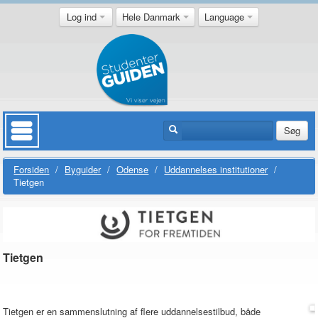
Log ind
Hele Danmark
Language
Søg
Forsiden
/
Byguider
/
Odense
/
Uddannelses institutioner
/
Tietgen
Tietgen
Tietgen er en sammenslutning af flere uddannelsestilbud, både