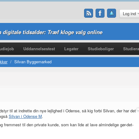
Log ind
n digitale tidsalder: Træf kloge valg online
udiejob
Uddannelsestest
Legater
Studieboliger
Studiera
kker
/
Silvan Byggemarked
styr til at indrette din nye lejlighed i Odense, så kig forbi Silvan, der har det
r også
Silvan i Odense M
.
fremmest til den private kunde, som kan lide at lave almindelige gør-det-