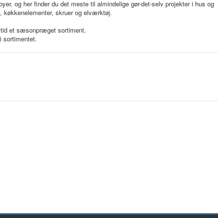
er, og her finder du det meste til almindelige gør-det-selv projekter i hus og
l træ, køkkenelementer, skruer og elværktøj.
ltid et sæsonpræget sortiment.
i sortimentet.