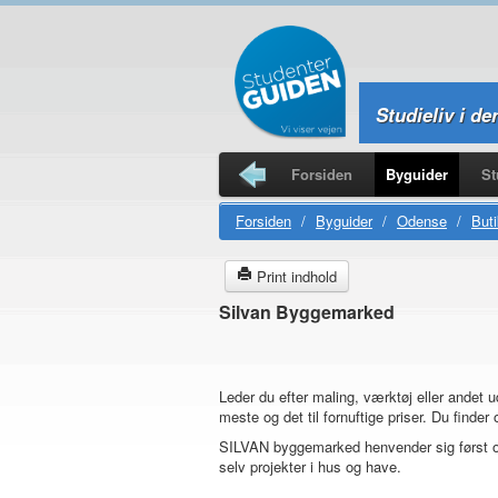
Studieliv i de
Forsiden
Byguider
St
Studierejser
Forsiden
/
Byguider
/
Odense
/
Buti
Print indhold
Silvan Byggemarked
Leder du efter maling, værktøj eller andet ud
meste og det til fornuftige priser. Du finde
SILVAN byggemarked henvender sig først og 
selv projekter i hus og have.