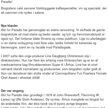
Paradis!
Biografens café serverer friskbryggede kaffespecialiter, vin og specialøl, der
alt sammen må nydes i salene.
Nye klæder
Øst for Paradis har gennemgået en større renovering. Vi skiftede de gamle
biografstole ud med større og bedre sæder, og lyd- og fremviserudstyret er
også nyt. Det fortjener både filmene og vores publikum. Lige nu planlægger
vi en større ombygning med flere sale, bedre forhold for kørestole og
barnevogne, samt en ny facade mod Paradisgade.
I 2007 satte den unge producer Line Daugbjerg Christensen sig i
direktørstolen. Hun har flere års erfaring med filmbranchen og er en af
iværksætterne bag filmuddannelsen Super 8 i Århus. Line har et stort
netværk blandt instruktører og producenter, som biografen nyder godt af.
Hun var derudover den stolte vinder af Cosmopolitans Fun Fearless Female
Chef Award i efteråret 2008!
Der var engang
Øst for Paradis blev grundlagt i 1978 af John Rosendorff, Flemming W.
Larsen og Uffe Sloth Andersen. De syntes, Århus manglede en biograf for
de anderledes film, der ikke fandt vej til byens øvrige biografer.
I 1981 trådte John Rosendorff og Flemming W. Larsen ud af selskabet. Ind