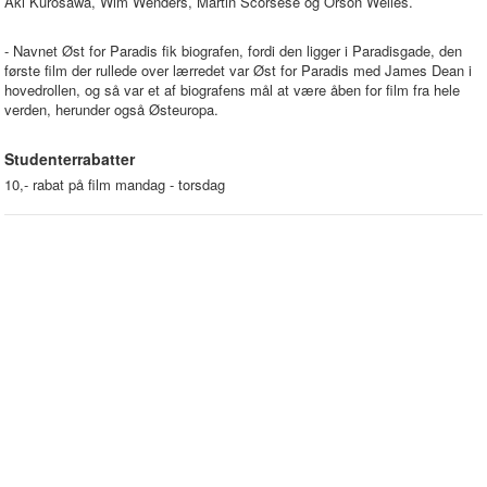
Aki Kurosawa, Wim Wenders, Martin Scorsese og Orson Welles.
- Navnet Øst for Paradis fik biografen, fordi den ligger i Paradisgade, den
første film der rullede over lærredet var Øst for Paradis med James Dean i
hovedrollen, og så var et af biografens mål at være åben for film fra hele
verden, herunder også Østeuropa.
Studenterrabatter
10,- rabat på film mandag - torsdag