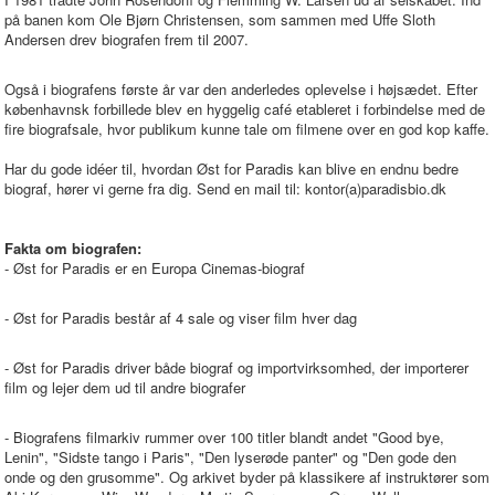
på banen kom Ole Bjørn Christensen, som sammen med Uffe Sloth
Andersen drev biografen frem til 2007.
Også i biografens første år var den anderledes oplevelse i højsædet. Efter
københavnsk forbillede blev en hyggelig café etableret i forbindelse med de
fire biografsale, hvor publikum kunne tale om filmene over en god kop kaffe.
Har du gode idéer til, hvordan Øst for Paradis kan blive en endnu bedre
biograf, hører vi gerne fra dig. Send en mail til: kontor(a)paradisbio.dk
Fakta om biografen:
- Øst for Paradis er en Europa Cinemas-biograf
- Øst for Paradis består af 4 sale og viser film hver dag
- Øst for Paradis driver både biograf og importvirksomhed, der importerer
film og lejer dem ud til andre biografer
- Biografens filmarkiv rummer over 100 titler blandt andet "Good bye,
Lenin", "Sidste tango i Paris", "Den lyserøde panter" og "Den gode den
onde og den grusomme". Og arkivet byder på klassikere af instruktører som