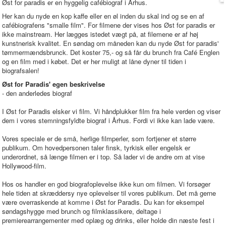
Øst for paradis er en hyggelig cafébiograf i Århus.
Her kan du nyde en kop kaffe eller en øl inden du skal ind og se en af
cafébiografens "smalle film". For filmene der vises hos Øst for paradis er
ikke mainstream. Her lægges istedet vægt på, at filemene er af høj
kunstnerisk kvalitet. En søndag om måneden kan du nyde Øst for paradis'
tømmermændsbrunck. Det koster 75,- og så får du brunch fra Café Englen
og en film med i købet. Det er her muligt at låne dyner til tiden i
biografsalen!
Øst for Paradis' egen beskrivelse
- den anderledes biograf
I Øst for Paradis elsker vi film. Vi håndplukker film fra hele verden og viser
dem i vores stemningsfyldte biograf i Århus. Fordi vi ikke kan lade være.
Vores speciale er de små, herlige filmperler, som fortjener et større
publikum. Om hovedpersonen taler finsk, tyrkisk eller engelsk er
underordnet, så længe filmen er i top. Så lader vi de andre om at vise
Hollywood-film.
Hos os handler en god biografoplevelse ikke kun om filmen. Vi forsøger
hele tiden at skræddersy nye oplevelser til vores publikum. Det må gerne
være overraskende at komme i Øst for Paradis. Du kan for eksempel
søndagshygge med brunch og filmklassikere, deltage i
premierearrangementer med oplæg og drinks, eller holde din næste fest i