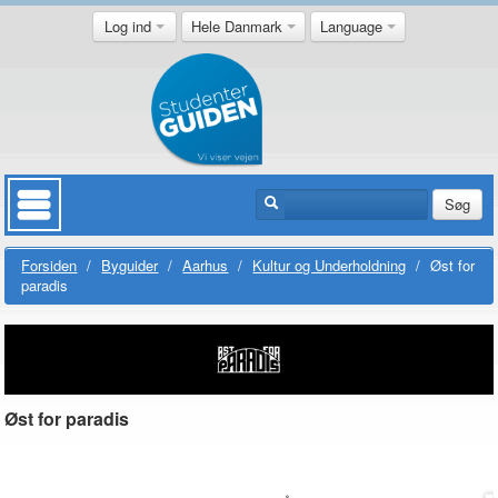
Log ind
Hele Danmark
Language
Søg
Forsiden
/
Byguider
/
Aarhus
/
Kultur og Underholdning
/
Øst for
paradis
Øst for paradis