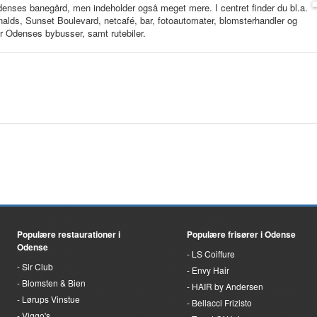
nses banegård, men indeholder også meget mere. I centret finder du bl.a.
alds, Sunset Boulevard, netcafé, bar, fotoautomater, blomsterhandler og
r Odenses bybusser, samt rutebiler.
Populære restaurationer i
Populære frisører i Odense
Odense
LS Coiffure
Sir Club
Envy Hair
Blomsten & Bien
HAIR by Andersen
Lørups Vinstue
Bellacci Frizisto
Viggo's