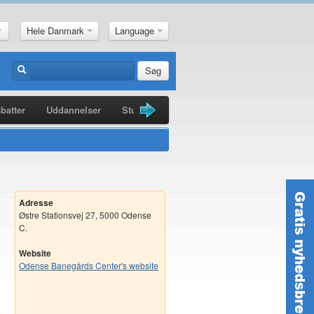
Hele Danmark
Language
Søg
batter
Uddannelser
Studiebøger
Guldkorn
Nyheder
Adresse
Østre Stationsvej 27, 5000 Odense
C.
Website
Odense Banegårds Center's website