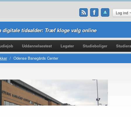
Log ind
n digitale tidsalder: Træf kloge valg online
udiejob
Uddannelsestest
Legater
Studieboliger
Studiera
kker
/
Odense Banegårds Center