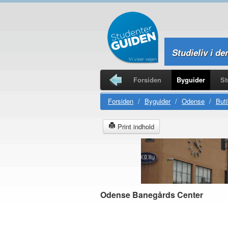
Studieliv i de
Forsiden
Byguider
St
Studierejser
Forsiden
/
Byguider
/
Odense
/
Buti
Print indhold
Odense Banegårds Center