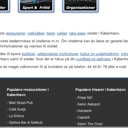
dste
restauranter
,
natklubber
,
barer
,
caféer
,
take-away
steder i København.
, vores bedømmelse af stederne m.m. Om stederne kan du læse en generel beskr
informationer og vejviser til stedet.
ides til byens
butikker
,
uddannelses institutioner
,
kultur og underholdning
,
vir
havn samt til steder, hvor der er fokus på din
sundhed og wellness
i Københ
en er du meget velkommen til at kontakte os på telefon: 44 40 81 78 eller e-mail
Populære restaurationer i
Populære frisører i København
København
Frisør NO
Wall Street Pub
Salon Askepot
Café Svejk
Hairwerk
La Sirène
Capaldi
Garbos Bar & Natklub
Salon The Chair