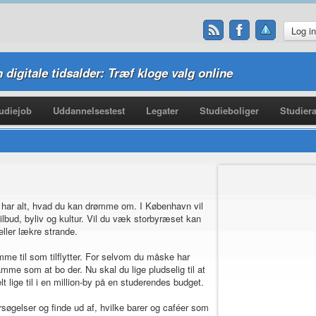
Log i
n digitale tidsalder: Træf kloge valg online
udiejob
Uddannelsestest
Legater
Studieboliger
Studiera
 har alt, hvad du kan drømme om. I København vil
ud, byliv og kultur. Vil du væk storbyræset kan
ller lækre strande.
e til som tilflytter. For selvom du måske har
mme som at bo der. Nu skal du lige pludselig til at
lt lige til i en million-by på en studerendes budget.
søgelser og finde ud af, hvilke barer og caféer som