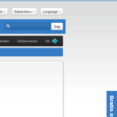
nd
København
Language
Søg
batter
Uddannelser
Studiebøger
Guldkorn
Nyheder