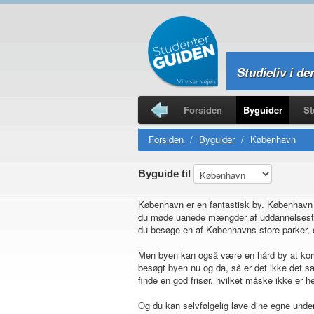
Studieliv i de
Forsiden
Byguider
St
Studierejser
Forsiden
/
Byguider
/
København
Byguide til
København er en fantastisk by. København
du møde uanede mængder af uddannelsestilb
du besøge en af Københavns store parker, e
Men byen kan også være en hård by at komm
besøgt byen nu og da, så er det ikke det sa
finde en god frisør, hvilket måske ikke er he
Og du kan selvfølgelig lave dine egne under