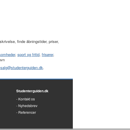
ivelse, finde åbningstider, priser,
ksomheder
,
sport og fritid
,
frisører
,
avn
:
salg@studenterguiden.dk
.
Studenterguiden.dk
Kontakt os
Nyhedsbrev
Referencer