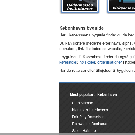
Københavns byguide
Her i Københavns byguide finder du de be
Du kan sortere stederne efter navn, ølpris
menukort, link til stedernes website, kontakt
I byguiden til København finder du også gu
køreskoler
,
højskoler
,
organisationer
i Køben
Har du rettelser eller tilføjelser til byguid
Mest populært i København
Club Mambo
Klemme's Hairdresser
Fair Play Dansebar
Reinwald’s Restaurant
Salon HairLab