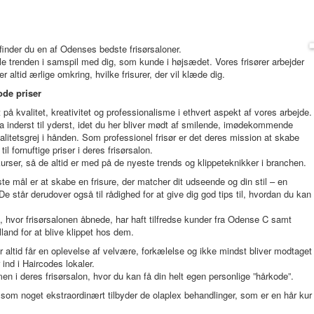
finder du en af Odenses bedste frisørsaloner.
le trenden i samspil med dig, som kunde i højsædet. Vores frisører arbejder
 altid ærlige omkring, hvilke frisurer, der vil klæde dig.
gode priser
på kvalitet, kreativitet og professionalisme i ethvert aspekt af vores arbejde.
fra inderst til yderst, idet du her bliver mødt af smilende, imødekommende
litetsgrej i hånden. Som professionel frisør er det deres mission at skabe
l fornuftige priser i deres frisørsalon.
urser, så de altid er med på de nyeste trends og klippeteknikker i branchen.
e mål er at skabe en frisure, der matcher dit udseende og din stil – en
as. De står derudover også til rådighed for at give dig god tips til, hvordan du kan
, hvor frisørsalonen åbnede, har haft tilfredse kunder fra Odense C samt
land for at blive klippet hos dem.
r altid får en oplevelse af velvære, forkælelse og ikke mindst bliver modtaget
ind i Haircodes lokaler.
en i deres frisørsalon, hvor du kan få din helt egen personlige ”hårkode”.
 som noget ekstraordinært tilbyder de olaplex behandlinger, som er en hår kur