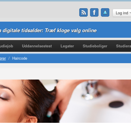
Log ind
n digitale tidsalder: Træf kloge valg online
udiejob
Uddannelsestest
Legater
Studieboliger
Studiera
ører
/
Haircode