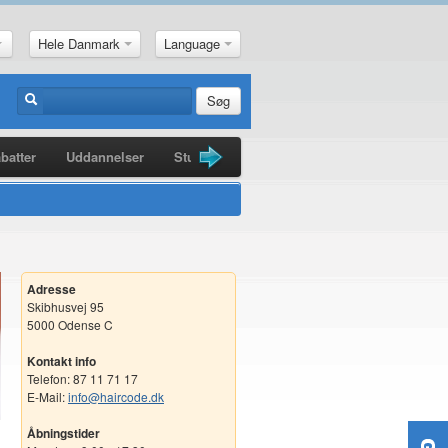
Hele Danmark
Language
Søg
batter
Uddannelser
Studiebøger
Guldkorn
Nyheder
Adresse
Skibhusvej 95
5000 Odense C
Kontakt info
Telefon: 87 11 71 17
E-Mail:
info@haircode.dk
Åbningstider