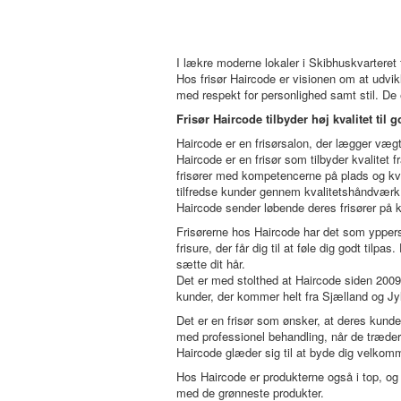
I lækre moderne lokaler i Skibhuskvarteret 
Hos frisør Haircode er visionen om at udvik
med respekt for personlighed samt stil. De er
Frisør Haircode tilbyder høj kvalitet til 
Haircode er en frisørsalon, der lægger vægt 
Haircode er en frisør som tilbyder kvalitet 
frisører med kompetencerne på plads og kva
tilfredse kunder gennem kvalitetshåndværk ti
Haircode sender løbende deres frisører på k
Frisørerne hos Haircode har det som ypperst
frisure, der får dig til at føle dig godt tilp
sætte dit hår.
Det er med stolthed at Haircode siden 2009
kunder, der kommer helt fra Sjælland og Jyl
Det er en frisør som ønsker, at deres kunde
med professionel behandling, når de træder 
Haircode glæder sig til at byde dig velkomm
Hos Haircode er produkterne også i top, og
med de grønneste produkter.