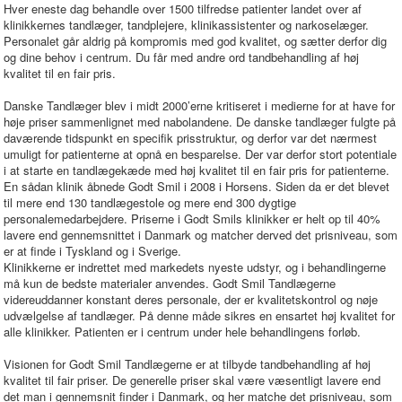
Hver eneste dag behandle over 1500 tilfredse patienter landet over af
klinikkernes tandlæger, tandplejere, klinikassistenter og narkoselæger.
Personalet går aldrig på kompromis med god kvalitet, og sætter derfor dig
og dine behov i centrum. Du får med andre ord tandbehandling af høj
kvalitet til en fair pris.
Danske Tandlæger blev i midt 2000’erne kritiseret i medierne for at have for
høje priser sammenlignet med nabolandene. De danske tandlæger fulgte på
daværende tidspunkt en specifik prisstruktur, og derfor var det nærmest
umuligt for patienterne at opnå en besparelse. Der var derfor stort potentiale
i at starte en tandlægekæde med høj kvalitet til en fair pris for patienterne.
En sådan klinik åbnede Godt Smil i 2008 i Horsens. Siden da er det blevet
til mere end 130 tandlægestole og mere end 300 dygtige
personalemedarbejdere. Priserne i Godt Smils klinikker er helt op til 40%
lavere end gennemsnittet i Danmark og matcher derved det prisniveau, som
er at finde i Tyskland og i Sverige.
Klinikkerne er indrettet med markedets nyeste udstyr, og i behandlingerne
må kun de bedste materialer anvendes. Godt Smil Tandlægerne
videreuddanner konstant deres personale, der er kvalitetskontrol og nøje
udvælgelse af tandlæger. På denne måde sikres en ensartet høj kvalitet for
alle klinikker. Patienten er i centrum under hele behandlingens forløb.
Visionen for Godt Smil Tandlægerne er at tilbyde tandbehandling af høj
kvalitet til fair priser. De generelle priser skal være væsentligt lavere end
det man i gennemsnit finder i Danmark, og her matche det prisniveau, som