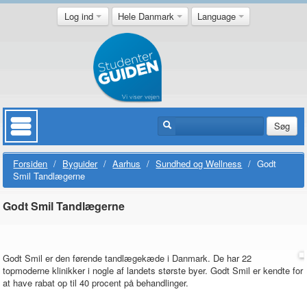
Log ind
Hele Danmark
Language
Søg
Forsiden
/
Byguider
/
Aarhus
/
Sundhed og Wellness
/
Godt
Smil Tandlægerne
Godt Smil Tandlægerne
Godt Smil er den førende tandlægekæde i Danmark. De har 22
topmoderne klinikker i nogle af landets største byer. Godt Smil er kendte for
at have rabat op til 40 procent på behandlinger.