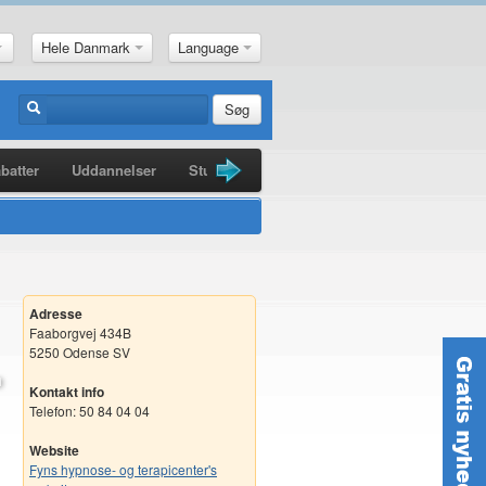
Hele Danmark
Language
Søg
batter
Uddannelser
Studiebøger
Guldkorn
Nyheder
Adresse
Faaborgvej 434B
5250 Odense SV
Kontakt info
Telefon: 50 84 04 04
Website
Fyns hypnose- og terapicenter's