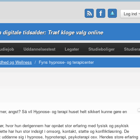
Log ind
n digitale tidsalder: Træf kloge valg online
udiejob
Uddannelsestest
Legater
Studieboliger
Studiera
dhed og Wellness
/
Fyns hypnose- og terapicenter
mer, angst? Så vil Hypnose- og terapi huset helt sikkert kunne gøre en
sør, hvor hun derigennem har opnået stor erfaring med fysisk og psykisk
tte har hun stor indsigt i omsorg, kontakt, støtte og konfliktløsning. De
t uddanne sig i hypnose, hypnoterapi, psykoterapi osv. Hendes store erfaring