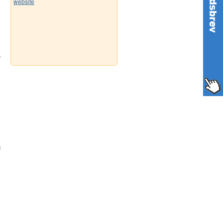
website
r
g