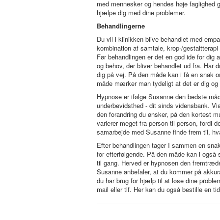
med mennesker og hendes høje faglighed gør
hjælpe dig med dine problemer.
Behandlingerne
Du vil i klinikken blive behandlet med empa
kombination af samtale, krop-/gestaltterapi
Før behandlingen er det en god ide for dig at
og behov, der bliver behandlet ud fra. Har
dig på vej. På den måde kan i få en snak 
måde mærker man tydeligt at det er dig og 
Hypnose er ifølge Susanne den bedste måde
underbevidsthed - dit sinds vidensbank. Via 
den forandring du ønsker, på den kortest mul
varierer meget fra person til person, fordi d
samarbejde med Susanne finde frem til, hva
Efter behandlingen tager I sammen en snak
for efterfølgende. På den måde kan i også s
til gang. Herved er hypnosen den fremtræde
Susanne anbefaler, at du kommer på akkurat
du har brug for hjælp til at løse dine probl
mail eller tlf. Her kan du også bestille en ti