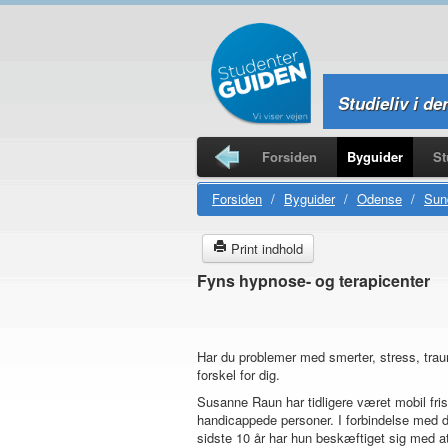
Studieliv i de
Forsiden
Byguider
St
Studierejser
Forsiden
/
Byguider
/
Odense
/
Sun
Print indhold
Fyns hypnose- og terapicenter
Har du problemer med smerter, stress, trau
forskel for dig.
Susanne Raun har tidligere været mobil fri
handicappede personer. I forbindelse med de
sidste 10 år har hun beskæftiget sig med a