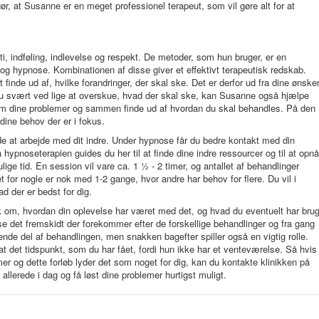
, at Susanne er en meget professionel terapeut, som vil gøre alt for at
ti, indføling, indlevelse og respekt. De metoder, som hun bruger, er en
 og hypnose. Kombinationen af disse giver et effektivt terapeutisk redskab.
 finde ud af, hvilke forandringer, der skal ske. Det er derfor ud fra dine ønske
 du svært ved lige at overskue, hvad der skal ske, kan Susanne også hjælpe
om dine problemer og sammen finde ud af hvordan du skal behandles. På den
dine behov der er i fokus.
 at arbejde med dit indre. Under hypnose får du bedre kontakt med din
hypnoseterapien guides du her til at finde dine indre ressourcer og til at opnå
ige tid. En session vil vare ca. 1 ½ - 2 timer, og antallet af behandlinger
et for nogle er nok med 1-2 gange, hvor andre har behov for flere. Du vil i
d der er bedst for dig.
 om, hvordan din oplevelse har været med det, og hvad du eventuelt har bru
e det fremskidt der forekommer efter de forskellige behandlinger og fra gang
nde del af behandlingen, men snakken bagefter spiller også en vigtig rolle.
 det tidspunkt, som du har fået, fordi hun ikke har et venteværelse. Så hvis
emer og dette forløb lyder det som noget for dig, kan du kontakte klinikken på
d allerede i dag og få løst dine problemer hurtigst muligt.