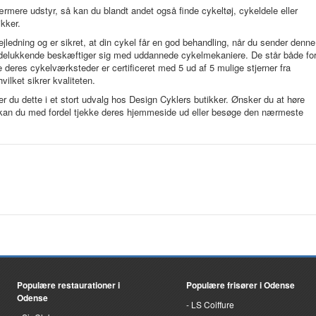
rmere udstyr, så kan du blandt andet også finde cykeltøj, cykeldele eller
ikker.
jledning og er sikret, at din cykel får en god behandling, når du sender denne
r udelukkende beskæftiger sig med uddannede cykelmekaniere. De står både fo
le deres cykelværksteder er certificeret med 5 ud af 5 mulige stjerner fra
ilket sikrer kvaliteten.
der du dette i et stort udvalg hos Design Cyklers butikker. Ønsker du at høre
t, kan du med fordel tjekke deres hjemmeside ud eller besøge den nærmeste
Populære restaurationer i
Populære frisører i Odense
Odense
LS Coiffure