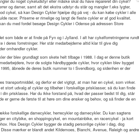
angler du noget cykeludstyr eller måske skal du have repareret din cykel?
errer og damer, samt alt det ekstra udstyr du står og mangler f.eks lygter,
d cykel, så kan Design Cykler hjælpe dig på vej - du kan købe cykler i alle
lfulde racer. Priserne er rimelige og langt de fleste cykler er af god kvalitet.
å kan du med fordel besøge Design Cykler i Odense på adressen Store
t som både er at finde på Fyn og i Jylland. I alt har cykelforretningerne rund
 i deres forretninger. Her står medarbejderne altid klar til give dig
d der omhandler cykler.
er der blev grundlagt som skete helt tilbage i 1988. I dag er denne butik
 medarbejdere, hvor de solgte håndbyggede cykler, hvor cyklen blev bygget
i 1995, åbnede de deres butik nummer to i Svendborg, og sidenhen er der
transportmiddel, og derfor er det vigtigt, at man har en cykel, som virker.
t stort udvalg af cykler og tilbehør i forskellige prisklasser, så du kan finde
i din prisklasse. Har du ikke forstand på, hvad der passer bedst til dig, står
og de er gerne de første til at høre om dine ønsker og behov, og så finder de en
række forskellige damecykler, herrecykler og damecykler. Du kan sagtens
ger en citybike, en shoppingcykel, en mountainbike, en racercykel - ja kort
ehov. Hos Design Cykler bygger de stadig personlige cykler i dag, dog
 Disse mærker er blandt andet Kildemoes, Bianchi, Avenue, Raleigh og andre