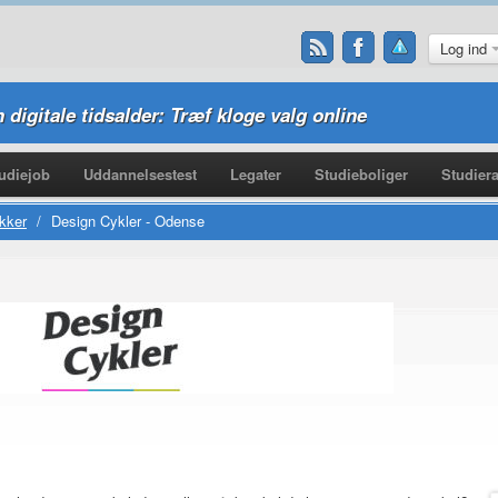
Log ind
n digitale tidsalder: Træf kloge valg online
udiejob
Uddannelsestest
Legater
Studieboliger
Studiera
kker
/
Design Cykler - Odense