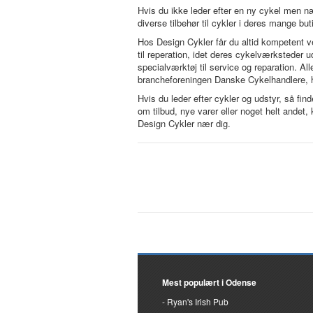
Hvis du ikke leder efter en ny cykel men næ
diverse tilbehør til cykler i deres mange but
Hos Design Cykler får du altid kompetent ve
til reperation, idet deres cykelværkstede
specialværktøj til service og reparation. Al
brancheforeningen Danske Cykelhandlere, hv
Hvis du leder efter cykler og udstyr, så fin
om tilbud, nye varer eller noget helt ande
Design Cykler nær dig.
Mest populært i Odense
Ryan's Irish Pub