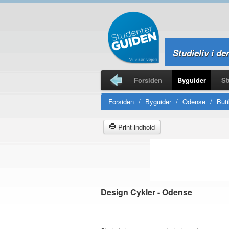
Studieliv i de
Forsiden
Byguider
St
Studierejser
Forsiden
/
Byguider
/
Odense
/
Buti
Print indhold
Design Cykler - Odense