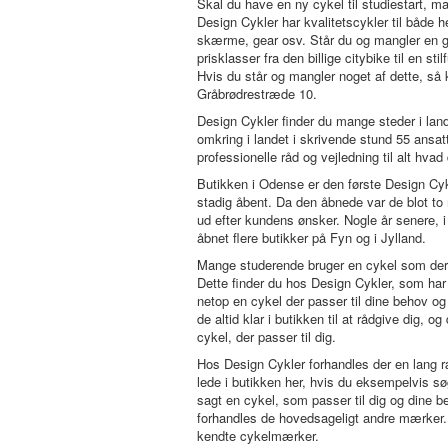
Skal du have en ny cykel til studiestart, m
Design Cykler har kvalitetscykler til både h
skærme, gear osv. Står du og mangler en go
prisklasser fra den billige citybike til en sti
Hvis du står og mangler noget af dette, s
Gråbrødrestræde 10.
Design Cykler finder du mange steder i lande
omkring i landet i skrivende stund 55 ansatte
professionelle råd og vejledning til alt hva
Butikken i Odense er den første Design Cykl
stadig åbent. Da den åbnede var de blot to
ud efter kundens ønsker. Nogle år senere, 
åbnet flere butikker på Fyn og i Jylland.
Mange studerende bruger en cykel som deres 
Dette finder du hos Design Cykler, som har e
netop en cykel der passer til dine behov og 
de altid klar i butikken til at rådgive dig, 
cykel, der passer til dig.
Hos Design Cykler forhandles der en lang 
lede i butikken her, hvis du eksempelvis sø
sagt en cykel, som passer til dig og dine b
forhandles de hovedsageligt andre mærker.
kendte cykelmærker.