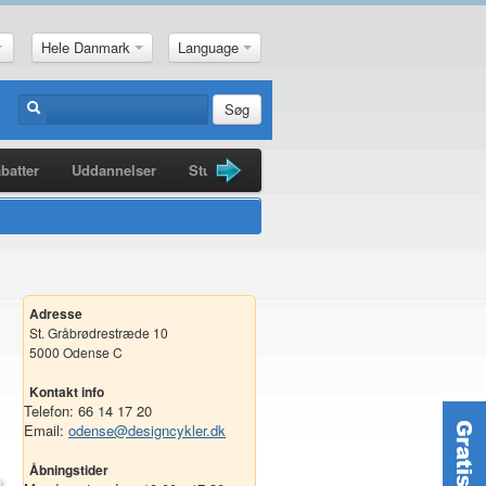
Hele Danmark
Language
Søg
batter
Uddannelser
Studiebøger
Guldkorn
Nyheder
Adresse
St. Gråbrødrestræde 10
5000 Odense C
Kontakt info
Telefon: 66 14 17 20
Email:
odense@designcykler.dk
Åbningstider