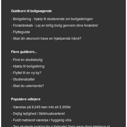
Guldkorn til boligsøgende
Boligsikring - hjælp til studerende om boligsikringen
Forældrekøb - Lej en billig bolig gennem dine forældre!
Flytteguide
Skal din økonomi have en hjælpende hånd?
Flere guldkorn...
Find en studiebolig
Hjælp til boligsikring
Flyttet til en ny by?
Studierabatter
Skal du udenlands?
Populære udlejere
Værelse på 6,045 kwn inkl alt 3.300kr
Dejlig lejlighed i Skibhuskvarteret
Fuldt møbleret værelse i hyggelig villa
Two students looking for a flatmate! 2min away from Hellerup st