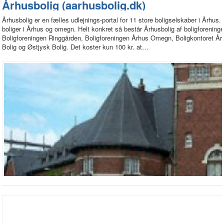
Århusbolig (aarhusbolig.dk)
Århusbolig er en fælles udlejnings-portal for 11 store boligselskaber i Århu
boliger i Århus og omegn. Helt konkret så består Århusbolig af boligforeni
Boligforeningen Ringgården, Boligforeningen Århus Omegn, Boligkontoret År
Bolig og Østjysk Bolig. Det koster kun 100 kr. at…