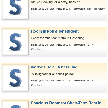
Are you looking for a cozy, hassle-f...
: Værelse
: 3650 kr
: 8 m²
:
Boligtype
Pris
Størrelse
Værelser
1
Room in kbh ø for student
Room for rent near metro in Copenhag...
: Værelse
: 5500 kr
: 12 m²
Boligtype
Pris
Størrelse
: 1
Værelser
værlse til leje i Alberslund
2v lejlighed for et enkelt person.
: Værelse
: 4700 kr
: 47 m²
Boligtype
Pris
Størrelse
: 1
Værelser
Spacious Room for Short-Term Rent in...