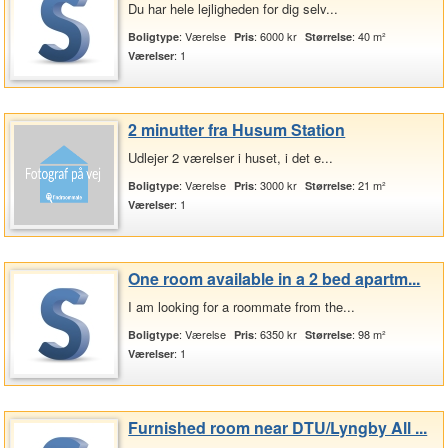
Du har hele lejligheden for dig selv...
: Værelse
: 6000 kr
: 40 m²
Boligtype
Pris
Størrelse
: 1
Værelser
2 minutter fra Husum Station
Udlejer 2 værelser i huset, i det e...
: Værelse
: 3000 kr
: 21 m²
Boligtype
Pris
Størrelse
: 1
Værelser
One room available in a 2 bed apartm...
I am looking for a roommate from the...
: Værelse
: 6350 kr
: 98 m²
Boligtype
Pris
Størrelse
: 1
Værelser
Furnished room near DTU/Lyngby All ...