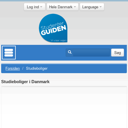
Log ind
Hele Danmark
Language
Søg
Forsiden
/
Studieboliger
Studieboliger i Danmark