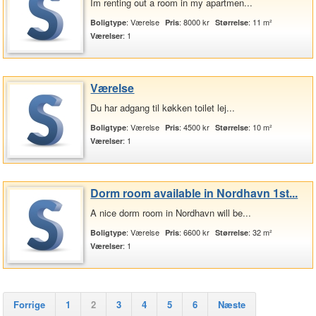
Im renting out a room in my apartmen...
: Værelse
: 8000 kr
: 11 m²
Boligtype
Pris
Størrelse
: 1
Værelser
Værelse
Du har adgang til køkken toilet lej...
: Værelse
: 4500 kr
: 10 m²
Boligtype
Pris
Størrelse
: 1
Værelser
Dorm room available in Nordhavn 1st...
A nice dorm room in Nordhavn will be...
: Værelse
: 6600 kr
: 32 m²
Boligtype
Pris
Størrelse
: 1
Værelser
Forrige
1
2
3
4
5
6
Næste