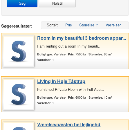
Nulstil
Sortér:
Pris
Størrelse ↑
Værelser
Søgeresultater:
Room in my beautiful 3 bedroom appar...
I am renting out a room in my beauti...
: Værelse
: 7500 kr
: 86 m²
Boligtype
Pris
Størrelse
: 1
Værelser
Living in Høje Tåstrup
Furnished Private Room with Full Acc...
: Værelse
: 6000 kr
: 10 m²
Boligtype
Pris
Størrelse
: 1
Værelser
Værelse/næsten hel lejligehd