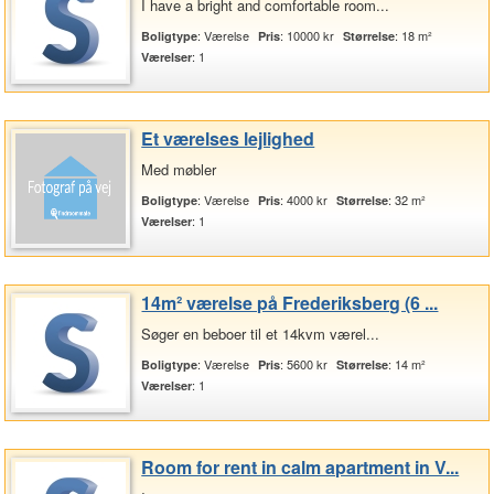
I have a bright and comfortable room...
: Værelse
: 10000 kr
: 18 m²
Boligtype
Pris
Størrelse
: 1
Værelser
Et værelses lejlighed
Med møbler
: Værelse
: 4000 kr
: 32 m²
Boligtype
Pris
Størrelse
: 1
Værelser
14m² værelse på Frederiksberg (6 ...
Søger en beboer til et 14kvm værel...
: Værelse
: 5600 kr
: 14 m²
Boligtype
Pris
Størrelse
: 1
Værelser
Room for rent in calm apartment in V...