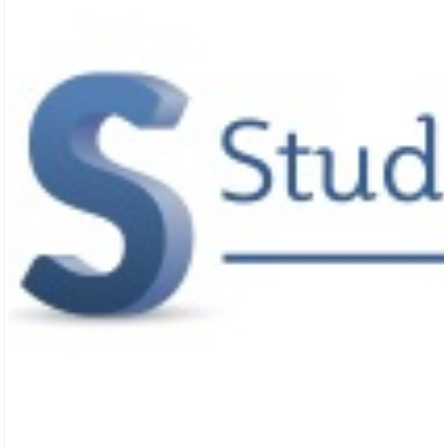
Kollegiekontoret i Århus (Fælles Opnoterin
Kollegiekontoret har i samarbejde med boligselskaber i Århus og 4 selvejende
århusianske uddannelsesinstitutioner, kaldet Den Fælles Opnotering.Den Fæll
forskellige studie-boliger på ét sted.Web: www.kollegie8000.dkHer er et par be
administrerer:Damager KollegietDamager Kollegiet er lokaliseret i Viby…