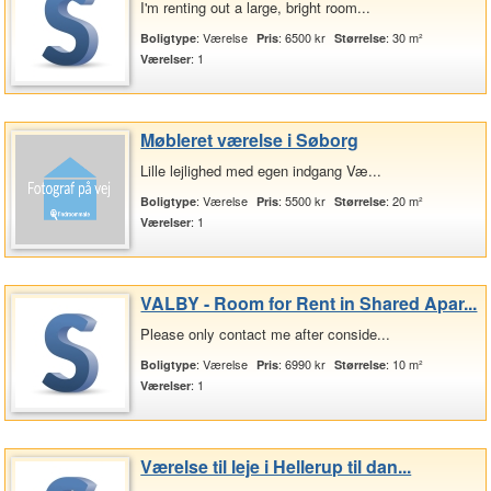
I'm renting out a large, bright room...
: Værelse
: 6500 kr
: 30 m²
Boligtype
Pris
Størrelse
: 1
Værelser
Møbleret værelse i Søborg
Lille lejlighed med egen indgang Væ...
: Værelse
: 5500 kr
: 20 m²
Boligtype
Pris
Størrelse
: 1
Værelser
VALBY - Room for Rent in Shared Apar...
Please only contact me after conside...
: Værelse
: 6990 kr
: 10 m²
Boligtype
Pris
Størrelse
: 1
Værelser
Værelse til leje i Hellerup til dan...