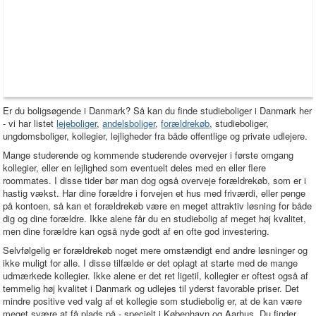
Er du boligsøgende i Danmark? Så kan du finde studieboliger i Danmark her
- vi har listet
lejeboliger
,
andelsboliger
,
forældrekøb
, studieboliger,
ungdomsboliger, kollegier, lejligheder fra både offentlige og private udlejere.
Mange studerende og kommende studerende overvejer i første omgang
kollegier, eller en lejlighed som eventuelt deles med en eller flere
roommates. I disse tider bør man dog også overveje forældrekøb, som er i
hastig vækst. Har dine forældre i forvejen et hus med friværdi, eller penge
på kontoen, så kan et forældrekøb være en meget attraktiv løsning for både
dig og dine forældre. Ikke alene får du en studiebolig af meget høj kvalitet,
men dine forældre kan også nyde godt af en ofte god investering.
Selvfølgelig er forældrekøb noget mere omstændigt end andre løsninger og
ikke muligt for alle. I disse tilfælde er det oplagt at starte med de mange
udmærkede kollegier. Ikke alene er det ret ligetil, kollegier er oftest også af
temmelig høj kvalitet i Danmark og udlejes til yderst favorable priser. Det
mindre positive ved valg af et kollegie som studiebolig er, at de kan være
meget svære at få plads på - specielt i København og Aarhus. Du finder