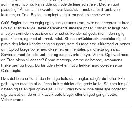
sommeren, hvor du kan sidde og nyde de lune solstråler. Med en god
placering i Århus' latinerkvarter, hvor klassisk fransk caféstil omfavner
kulturen, er Cafe Englen et oplagt valg til en god spiseoplevelse.
Café Englen har en dejlig og hyggelig atmosfære, hvor der serveres et bredt
udvalg af forskellige lækre caferetter til rimelige priser. Maden er langt hen
af vejen som den klassiske cafémad du kender så godt, men i den rigtig
gode klasse, og med et fransk twist. StudenterGuiden.dk anbefaler dig at
prøve den lokalt kendte "engleburger", som du med stor sikkerhed vil synes
om. Sprød burgerbolle med oksefilet, emmentaler, panchetta og salat.
Serveres med ristede kartofler og sauce verte-mayo. Mums. Og hvad med
en Eton Mess til desser? Sprød marengs, creme de bresse, sæsonens
friske bær og frugt. Du får uden tvivl en rigtig lækker mad oplevelse på
Cafe Engle.
Hvis det bare er lidt til den tørstige hals du mangler, så går du heller ikke
galt i byen med en af caféens lækre drinks eller gode kaffe. Så kom ind på
cafeen og få en god oplevelse. Du vil uden tvivl kunne finde lige noget for
dig, uanset om du er til klassik cafe bruger eller en god gang risotto.
Velbekomme!