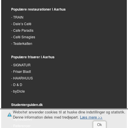
Mest populært i Aarhus
Cosmo Coiffure
Frisør Cut'n Cool
Den Danske Scenekunstskole Aarhus
RASK
Frisør Stinna Røgen
Populære restaurationer i Aarhus
TRAIN
Dale’s Café
Cafe Paradis
Café Smagløs
Teaterkatten
Populære frisører i Aarhus
SIGNATUR
Websitet anvender cookies til at huske dine indstillinger og statistik.
Frisør Bladt
Denne information deles med tredjepart.
Læs mere >>
HAARHUUS
Ok