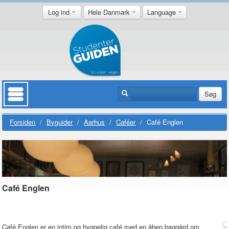
Log ind
Hele Danmark
Language
Søg
Forsiden
/
Byguider
/
Aarhus
/
Caféer
/
Café Englen
Café Englen
Café Englen er en intim og hyggelig café med en åben baggård om