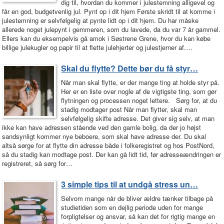
dig til, hvordan du kommer i julestemning alligevel og
får en god, budgetvenlig jul. Pynt op i dit hjem Første skridt til at komme i
julestemning er selvfølgelig at pynte lidt op i dit hjem. Du har måske
allerede noget julepynt i gemmeren, som du lavede, da du var 7 år gammel.
Ellers kan du eksempelvis gå amok i Søstrene Grene, hvor du kan købe
billige julekugler og papir til at flette julehjerter og julestjerner af.…
Skal du flytte? Dette bør du få styr…
Når man skal flytte, er der mange ting at holde styr på.
Her er en liste over nogle af de vigtigste ting, som gør
flytningen og processen noget lettere. Sørg for, at du
stadig modtager post Når man flytter, skal man
selvfølgelig skifte adresse. Det giver sig selv, at man
ikke kan have adressen stående ved den gamle bolig, da der jo højst
sandsynligt kommer nye beboere, som skal have adresse der. Du skal
altså sørge for at flytte din adresse både i folkeregistret og hos PostNord,
så du stadig kan modtage post. Der kan gå lidt tid, før adresseændringen er
registreret, så sørg for…
3 simple tips til at undgå stress un…
Selvom mange når de bliver ældre tænker tilbage på
studietiden som en dejlig periode uden for mange
forpligtelser og ansvar, så kan det for rigtig mange en