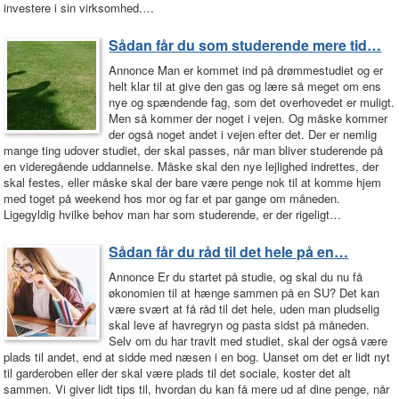
investere i sin virksomhed.…
Sådan får du som studerende mere tid…
Annonce Man er kommet ind på drømmestudiet og er
helt klar til at give den gas og lære så meget om ens
nye og spændende fag, som det overhovedet er muligt.
Men så kommer der noget i vejen. Og måske kommer
der også noget andet i vejen efter det. Der er nemlig
mange ting udover studiet, der skal passes, når man bliver studerende på
en videregående uddannelse. Måske skal den nye lejlighed indrettes, der
skal festes, eller måske skal der bare være penge nok til at komme hjem
med toget på weekend hos mor og far et par gange om måneden.
Ligegyldig hvilke behov man har som studerende, er der rigeligt…
Sådan får du råd til det hele på en…
Annonce Er du startet på studie, og skal du nu få
økonomien til at hænge sammen på en SU? Det kan
være svært at få råd til det hele, uden man pludselig
skal leve af havregryn og pasta sidst på måneden.
Selv om du har travlt med studiet, skal der også være
plads til andet, end at sidde med næsen i en bog. Uanset om det er lidt nyt
til garderoben eller der skal være plads til det sociale, koster det alt
sammen. Vi giver lidt tips til, hvordan du kan få mere ud af dine penge, når