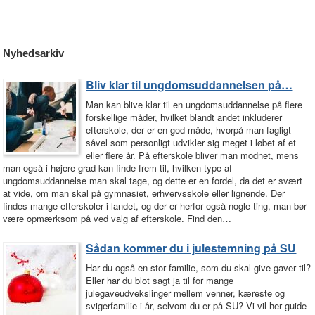
Nyhedsarkiv
Bliv klar til ungdomsuddannelsen på…
Man kan blive klar til en ungdomsuddannelse på flere
forskellige måder, hvilket blandt andet inkluderer
efterskole, der er en god måde, hvorpå man fagligt
såvel som personligt udvikler sig meget i løbet af et
eller flere år. På efterskole bliver man modnet, mens
man også i højere grad kan finde frem til, hvilken type af
ungdomsuddannelse man skal tage, og dette er en fordel, da det er svært
at vide, om man skal på gymnasiet, erhvervsskole eller lignende. Der
findes mange efterskoler i landet, og der er herfor også nogle ting, man bør
være opmærksom på ved valg af efterskole. Find den…
Sådan kommer du i julestemning på SU
Har du også en stor familie, som du skal give gaver til?
Eller har du blot sagt ja til for mange
julegaveudvekslinger mellem venner, kæreste og
svigerfamilie i år, selvom du er på SU? Vi vil her guide