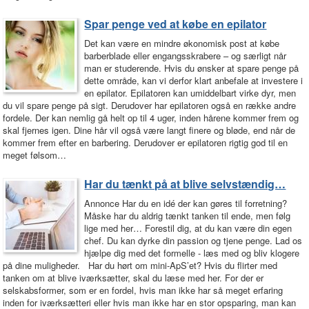
Spar penge ved at købe en epilator
Det kan være en mindre økonomisk post at købe
barberblade eller engangsskrabere – og særligt når
man er studerende. Hvis du ønsker at spare penge på
dette område, kan vi derfor klart anbefale at investere i
en epilator. Epilatoren kan umiddelbart virke dyr, men
du vil spare penge på sigt. Derudover har epilatoren også en række andre
fordele. Der kan nemlig gå helt op til 4 uger, inden hårene kommer frem og
skal fjernes igen. Dine hår vil også være langt finere og bløde, end når de
kommer frem efter en barbering. Derudover er epilatoren rigtig god til en
meget følsom…
Har du tænkt på at blive selvstændig…
Annonce Har du en idé der kan gøres til forretning?
Måske har du aldrig tænkt tanken til ende, men følg
lige med her… Forestil dig, at du kan være din egen
chef. Du kan dyrke din passion og tjene penge. Lad os
hjælpe dig med det formelle - læs med og bliv klogere
på dine muligheder. Har du hørt om mini-ApS’et? Hvis du flirter med
tanken om at blive iværksætter, skal du læse med her. For der er
selskabsformer, som er en fordel, hvis man ikke har så meget erfaring
inden for iværksætteri eller hvis man ikke har en stor opsparing, man kan