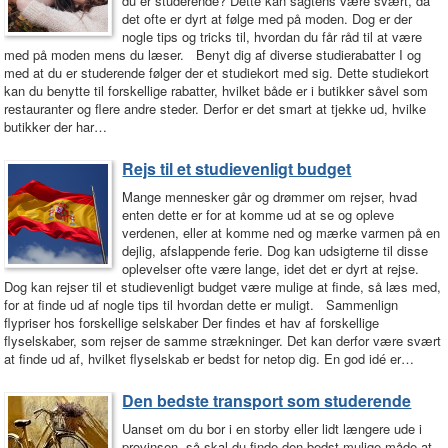
du er studerende? Dette kan sagtens være svært, da
det ofte er dyrt at følge med på moden. Dog er der
nogle tips og tricks til, hvordan du får råd til at være
med på moden mens du læser. Benyt dig af diverse studierabatter I og
med at du er studerende følger der et studiekort med sig. Dette studiekort
kan du benytte til forskellige rabatter, hvilket både er i butikker såvel som
restauranter og flere andre steder. Derfor er det smart at tjekke ud, hvilke
butikker der har…
Rejs til et studievenligt budget
Mange mennesker går og drømmer om rejser, hvad
enten dette er for at komme ud at se og opleve
verdenen, eller at komme ned og mærke varmen på en
dejlig, afslappende ferie. Dog kan udsigterne til disse
oplevelser ofte være lange, idet det er dyrt at rejse.
Dog kan rejser til et studievenligt budget være mulige at finde, så læs med,
for at finde ud af nogle tips til hvordan dette er muligt. Sammenlign
flypriser hos forskellige selskaber Der findes et hav af forskellige
flyselskaber, som rejser de samme strækninger. Det kan derfor være svært
at finde ud af, hvilket flyselskab er bedst for netop dig. En god idé er…
Den bedste transport som studerende
Uanset om du bor i en storby eller lidt længere ude i
provinsen, så skal du finde den bedst mulige måde at