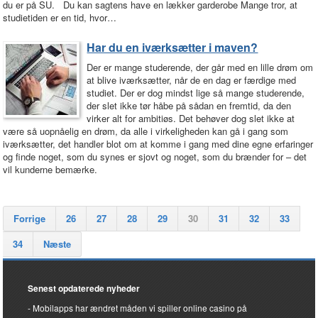
du er på SU. Du kan sagtens have en lækker garderobe Mange tror, at
studietiden er en tid, hvor…
Har du en iværksætter i maven?
Der er mange studerende, der går med en lille drøm om
at blive iværksætter, når de en dag er færdige med
studiet. Der er dog mindst lige så mange studerende,
der slet ikke tør håbe på sådan en fremtid, da den
virker alt for ambitiøs. Det behøver dog slet ikke at
være så uopnåelig en drøm, da alle i virkeligheden kan gå i gang som
iværksætter, det handler blot om at komme i gang med dine egne erfaringer
og finde noget, som du synes er sjovt og noget, som du brænder for – det
vil kunderne bemærke.
Forrige
26
27
28
29
30
31
32
33
34
Næste
Senest opdaterede nyheder
Mobilapps har ændret måden vi spiller online casino på