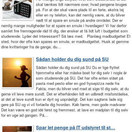
skal tænkes lidt nærmere over, hvad pengene bruges
på. For at der skal være plads til en ferie, ekstra tøj
eller en ny telefon, kan det nemlig være, at du bliver
nødt til at spare en smule på andre områder. Der er
nemlig mange muligheder for at spare en smule i hverdagen! Vi har derfor
samlet fire fremragende råd til dig, der ønsker at få lidt luft i budgettet som
studerende. Lyder det interessant? Så læs med. Planlæg madbudgettet Et
sted, hvor der ofte kan spares en smule, er madbudgettet. Husk at gemme
dine kvitteringer fra de gange, du…
Sådan holder du dig sund på SU
Sådan holder du dig sund på SU Du er lige flyttet
hjemmefra eller har måske boet for dig selv i nogle år
som studerende på SU. Det har ofte enten stået på
pasta med pesto eller en god frysepizza nede fra
Fakta, men du bliver ved med at sige til dig selv, at du
gerne vil leve mere sundt. Det er efterhånden lidt en udbredt misforståelse,
at det at leve sundt kun er dyrt og uopnåeligt. Det kan sagtens lade sig
gøre på SU og vi vil fortælle dig hvordan. Køb færre, men gode madvarer
Det kan være en god idé først og fremmest, at lave en madplan til dig selv
for en uge ad gangen. På…
Spar let penge på IT udstyret til st…