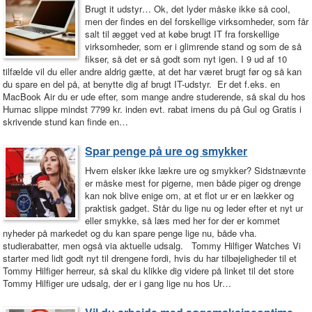
Brugt it udstyr… Ok, det lyder måske ikke så cool,
men der findes en del forskellige virksomheder, som får
salt til ægget ved at købe brugt IT fra forskellige
virksomheder, som er i glimrende stand og som de så
fikser, så det er så godt som nyt igen. I 9 ud af 10
tilfælde vil du eller andre aldrig gætte, at det har været brugt før og så kan
du spare en del på, at benytte dig af brugt IT-udstyr. Er det f.eks. en
MacBook Air du er ude efter, som mange andre studerende, så skal du hos
Humac slippe mindst 7799 kr. inden evt. rabat imens du på Gul og Gratis i
skrivende stund kan finde en…
Spar penge på ure og smykker
Hvem elsker ikke lækre ure og smykker? Sidstnævnte
er måske mest for pigerne, men både piger og drenge
kan nok blive enige om, at et flot ur er en lækker og
praktisk gadget. Står du lige nu og leder efter et nyt ur
eller smykke, så læs med her for der er kommet
nyheder på markedet og du kan spare penge lige nu, både vha.
studierabatter, men også via aktuelle udsalg. Tommy Hilfiger Watches Vi
starter med lidt godt nyt til drengene fordi, hvis du har tilbøjeligheder til et
Tommy Hilfiger herreur, så skal du klikke dig videre på linket til det store
Tommy Hilfiger ure udsalg, der er i gang lige nu hos Ur…