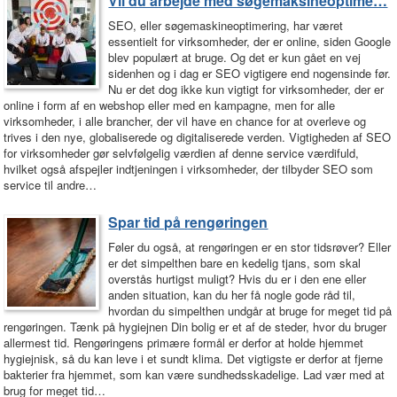
Vil du arbejde med søgemaksineoptime…
SEO, eller søgemaskineoptimering, har været
essentielt for virksomheder, der er online, siden Google
blev populært at bruge. Og det er kun gået en vej
sidenhen og i dag er SEO vigtigere end nogensinde før.
Nu er det dog ikke kun vigtigt for virksomheder, der er
online i form af en webshop eller med en kampagne, men for alle
virksomheder, i alle brancher, der vil have en chance for at overleve og
trives i den nye, globaliserede og digitaliserede verden. Vigtigheden af SEO
for virksomheder gør selvfølgelig værdien af denne service værdifuld,
hvilket også afspejler indtjeningen i virksomheder, der tilbyder SEO som
service til andre…
Spar tid på rengøringen
Føler du også, at rengøringen er en stor tidsrøver? Eller
er det simpelthen bare en kedelig tjans, som skal
overstås hurtigst muligt? Hvis du er i den ene eller
anden situation, kan du her få nogle gode råd til,
hvordan du simpelthen undgår at bruge for meget tid på
rengøringen. Tænk på hygiejnen Din bolig er et af de steder, hvor du bruger
allermest tid. Rengøringens primære formål er derfor at holde hjemmet
hygiejnisk, så du kan leve i et sundt klima. Det vigtigste er derfor at fjerne
bakterier fra hjemmet, som kan være sundhedsskadelige. Lad vær med at
brug for meget tid…