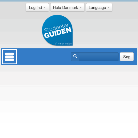
Log ind
Hele Danmark
Language
Søg