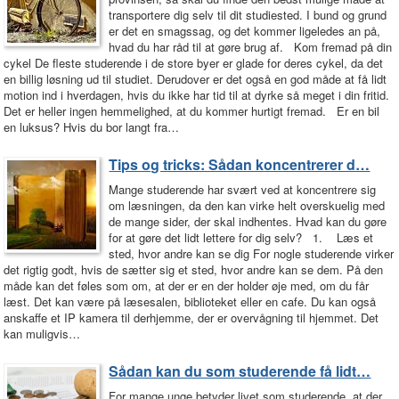
transportere dig selv til dit studiested. I bund og grund
er det en smagssag, og det kommer ligeledes an på,
hvad du har råd til at gøre brug af. Kom fremad på din
cykel De fleste studerende i de store byer er glade for deres cykel, da det
en billig løsning ud til studiet. Derudover er det også en god måde at få lidt
motion ind i hverdagen, hvis du ikke har tid til at dyrke så meget i din fritid.
Det er heller ingen hemmelighed, at du kommer hurtigt fremad. Er en bil
en luksus? Hvis du bor langt fra…
Tips og tricks: Sådan koncentrerer d…
Mange studerende har svært ved at koncentrere sig
om læsningen, da den kan virke helt overskuelig med
de mange sider, der skal indhentes. Hvad kan du gøre
for at gøre det lidt lettere for dig selv? 1. Læs et
sted, hvor andre kan se dig For nogle studerende virker
det rigtig godt, hvis de sætter sig et sted, hvor andre kan se dem. På den
måde kan det føles som om, at der er en der holder øje med, om du får
læst. Det kan være på læsesalen, biblioteket eller en cafe. Du kan også
anskaffe et IP kamera til derhjemme, der er overvågning til hjemmet. Det
kan muligvis…
Sådan kan du som studerende få lidt…
For mange unge betyder livet som studerende, at der