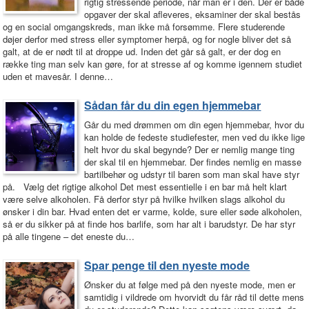
rigtig stressende periode, når man er i den. Der er både
opgaver der skal afleveres, eksaminer der skal bestås
og en social omgangskreds, man ikke må forsømme. Flere studerende
døjer derfor med stress eller symptomer herpå, og for nogle bliver det så
galt, at de er nødt til at droppe ud. Inden det går så galt, er der dog en
række ting man selv kan gøre, for at stresse af og komme igennem studiet
uden et mavesår. I denne…
Sådan får du din egen hjemmebar
Går du med drømmen om din egen hjemmebar, hvor du
kan holde de fedeste studiefester, men ved du ikke lige
helt hvor du skal begynde? Der er nemlig mange ting
der skal til en hjemmebar. Der findes nemlig en masse
bartilbehør og udstyr til baren som man skal have styr
på. Vælg det rigtige alkohol Det mest essentielle i en bar må helt klart
være selve alkoholen. Få derfor styr på hvilke hvilken slags alkohol du
ønsker i din bar. Hvad enten det er varme, kolde, sure eller søde alkoholen,
så er du sikker på at finde hos barlife, som har alt i barudstyr. De har styr
på alle tingene – det eneste du…
Spar penge til den nyeste mode
Ønsker du at følge med på den nyeste mode, men er
samtidig i vildrede om hvorvidt du får råd til dette mens