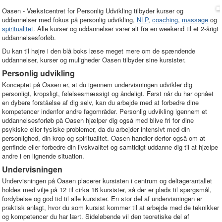
Oasen - Vækstcentret for Personlig Udvikling tilbyder kurser og
uddannelser med fokus på personlig udvikling,
NLP
,
coaching
,
massage
og
spiritualitet
. Alle kurser og uddannelser varer alt fra en weekend til et 2-årigt
uddannelsesforløb.
Du kan til højre i den blå boks læse meget mere om de spændende
uddannelser, kurser og muligheder Oasen tilbyder sine kursister.
Personlig udvikling
Konceptet på Oasen er, at du igennem undervisningen udvikler dig
personligt, kropsligt, følelsesmæssigt og åndeligt. Først når du har opnået
en dybere forståelse af dig selv, kan du arbejde med at forbedre dine
kompetencer indenfor andre fagområder. Personlig udvikling igennem et
uddannelsesforløb på Oasen hjælper dig også med blive fri for dine
psykiske eller fysiske problemer, da du arbejder intensivt med din
personlighed, din krop og spiritualitet. Oasen handler derfor også om at
genfinde eller forbedre din livskvalitet og samtidigt uddanne dig til at hjælpe
andre i en lignende situation.
Undervisningen
Undervisningen på Oasen placerer kursisten i centrum og deltagerantallet
holdes med vilje på 12 til cirka 16 kursister, så der er plads til spørgsmål,
fordybelse og god tid til alle kursister. En stor del af undervisningen er
praktisk anlagt, hvor du som kursist kommer til at arbejde med de teknikker
og kompetencer du har lært. Sideløbende vil den teoretiske del af