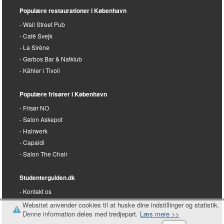
Reinwald’s Restaurant
Salon HairLab
Populære restaurationer i København
Wall Street Pub
Café Svejk
La Sirène
Garbos Bar & Natklub
Kähler i Tivoli
Populære frisører i København
Frisør NO
Salon Askepot
Hairwerk
Capaldi
Salon The Chair
Studenterguiden.dk
Websitet anvender cookies til at huske dine indstillinger og statistik.
Denne information deles med tredjepart.
Læs mere >>
Kontakt os