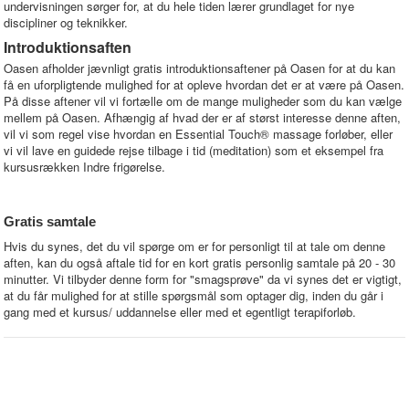
undervisningen sørger for, at du hele tiden lærer grundlaget for nye
discipliner og teknikker.
Introduktionsaften
Oasen afholder jævnligt gratis introduktionsaftener på Oasen for at du kan
få en uforpligtende mulighed for at opleve hvordan det er at være på Oasen.
På disse aftener vil vi fortælle om de mange muligheder som du kan vælge
mellem på Oasen. Afhængig af hvad der er af størst interesse denne aften,
vil vi som regel vise hvordan en Essential Touch® massage forløber, eller
vi vil lave en guidede rejse tilbage i tid (meditation) som et eksempel fra
kursusrækken Indre frigørelse.
Gratis samtale
Hvis du synes, det du vil spørge om er for personligt til at tale om denne
aften, kan du også aftale tid for en kort gratis personlig samtale på 20 - 30
minutter. Vi tilbyder denne form for "smagsprøve" da vi synes det er vigtigt,
at du får mulighed for at stille spørgsmål som optager dig, inden du går i
gang med et kursus/ uddannelse eller med et egentligt terapiforløb.