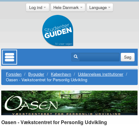
Log ind
Hele Danmark
Language
Søg
Forsiden
/
Byguider
/
København
/
Uddannelses institutioner
/
Oasen - Vækstcentret for Personlig Udvikling
Oasen - Vækstcentret for Personlig Udvikling