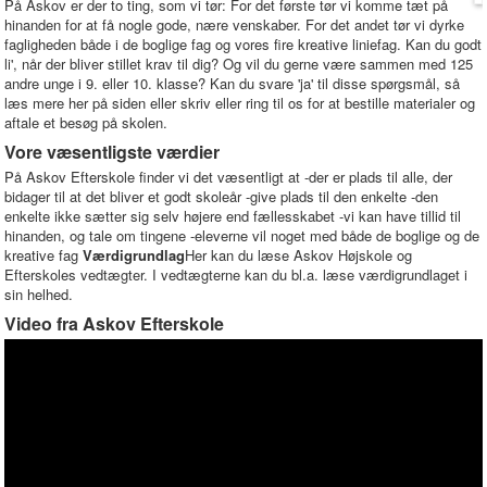
På Askov er der to ting, som vi tør: For det første tør vi komme tæt på
hinanden for at få nogle gode, nære venskaber. For det andet tør vi dyrke
fagligheden både i de boglige fag og vores fire kreative liniefag. Kan du godt
li', når der bliver stillet krav til dig? Og vil du gerne være sammen med 125
andre unge i 9. eller 10. klasse? Kan du svare 'ja' til disse spørgsmål, så
læs mere her på siden eller skriv eller ring til os for at bestille materialer og
aftale et besøg på skolen.
Vore væsentligste værdier
På Askov Efterskole finder vi det væsentligt at -der er plads til alle, der
bidager til at det bliver et godt skoleår -give plads til den enkelte -den
enkelte ikke sætter sig selv højere end fællesskabet -vi kan have tillid til
hinanden, og tale om tingene -eleverne vil noget med både de boglige og de
kreative fag
Værdigrundlag
Her kan du læse Askov Højskole og
Efterskoles vedtægter. I vedtægterne kan du bl.a. læse værdigrundlaget i
sin helhed.
Video fra Askov Efterskole