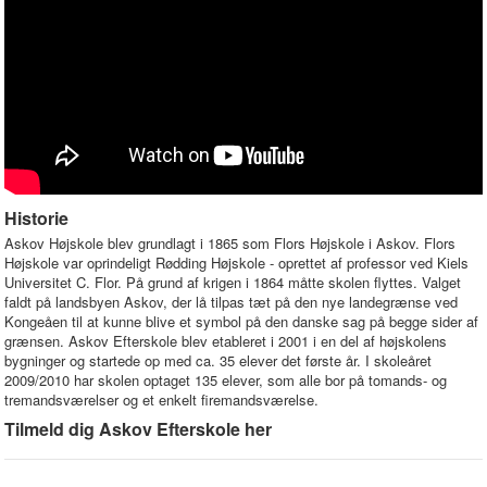
Historie
Askov Højskole blev grundlagt i 1865 som Flors Højskole i Askov. Flors
Højskole var oprindeligt Rødding Højskole - oprettet af professor ved Kiels
Universitet C. Flor. På grund af krigen i 1864 måtte skolen flyttes. Valget
faldt på landsbyen Askov, der lå tilpas tæt på den nye landegrænse ved
Kongeåen til at kunne blive et symbol på den danske sag på begge sider af
grænsen. Askov Efterskole blev etableret i 2001 i en del af højskolens
bygninger og startede op med ca. 35 elever det første år. I skoleåret
2009/2010 har skolen optaget 135 elever, som alle bor på tomands- og
tremandsværelser og et enkelt firemandsværelse.
Tilmeld dig Askov Efterskole her