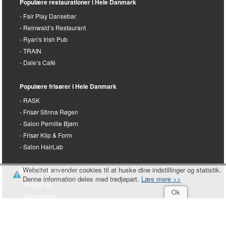
Populære restaurationer i Hele Danmark
Fair Play Dansebar
Reinwald’s Restaurant
Ryan's Irish Pub
TRAIN
Dale’s Café
Populære frisører i Hele Danmark
RASK
Frisør Stinna Røgen
Salon Pernille Bjørn
Frisør Klip & Form
Salon HairLab
Websitet anvender cookies til at huske dine indstillinger og statistik.
Studenterguiden.dk
Denne information deles med tredjepart.
Læs mere >>
Kontakt os
Ok
Nyhedsbrev
Referencer