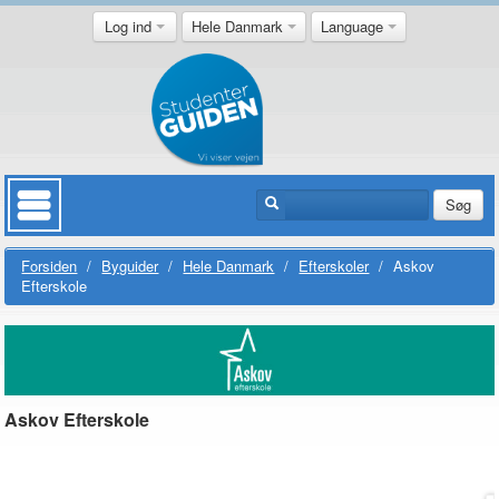
Log ind
Hele Danmark
Language
Søg
Forsiden
/
Byguider
/
Hele Danmark
/
Efterskoler
/
Askov
Efterskole
Askov Efterskole