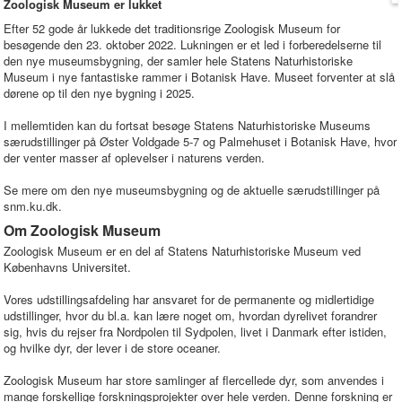
Zoologisk Museum er lukket
Efter 52 gode år lukkede det traditionsrige Zoologisk Museum for
besøgende den 23. oktober 2022. Lukningen er et led i forberedelserne til
den nye museumsbygning, der samler hele Statens Naturhistoriske
Museum i nye fantastiske rammer i Botanisk Have. Museet forventer at slå
dørene op til den nye bygning i 2025.
I mellemtiden kan du fortsat besøge Statens Naturhistoriske Museums
særudstillinger på Øster Voldgade 5-7 og Palmehuset i Botanisk Have, hvor
der venter masser af oplevelser i naturens verden.
Se mere om den nye museumsbygning og de aktuelle særudstillinger på
snm.ku.dk.
Om Zoologisk Museum
Zoologisk Museum er en del af Statens Naturhistoriske Museum ved
Københavns Universitet.
Vores udstillingsafdeling har ansvaret for de permanente og midlertidige
udstillinger, hvor du bl.a. kan lære noget om, hvordan dyrelivet forandrer
sig, hvis du rejser fra Nordpolen til Sydpolen, livet i Danmark efter istiden,
og hvilke dyr, der lever i de store oceaner.
Zoologisk Museum har store samlinger af flercellede dyr, som anvendes i
mange forskellige forskningsprojekter over hele verden. Denne forskning er