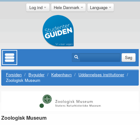
Log ind
Hele Danmark
Language
Søg
Forsiden
/
Byguider
/
København
/
Uddannelses institutioner
/
Zoologisk Museum
Zoologisk Museum