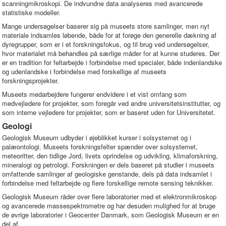
scanningmikroskopi. De indvundne data analyseres med avancerede
statistiske modeller.
Mange undersøgelser baserer sig på museets store samlinger, men nyt
materiale indsamles løbende, både for at forøge den generelle dækning af
dyregrupper, som er i et forskningsfokus, og til brug ved undersøgelser,
hvor materialet må behandles på særlige måder for at kunne studeres. Der
er en tradition for feltarbejde i forbindelse med specialer, både indenlandske
og udenlandske i forbindelse med forskellige af museets
forskningsprojekter.
Museets medarbejdere fungerer endvidere i et vist omfang som
medvejledere for projekter, som foregår ved andre universitetsinstitutter, og
som interne vejledere for projekter, som er baseret uden for Universitetet.
Geologi
Geologisk Museum udbyder i øjeblikket kurser i solsystemet og i
palæontologi. Museets forskningsfelter spænder over solsystemet,
meteoritter, den tidlige Jord, livets oprindelse og udvikling, klimaforskning,
mineralogi og petrologi. Forskningen er dels baseret på studier i museets
omfattende samlinger af geologiske genstande, dels på data indsamlet i
forbindelse med feltarbejde og flere forskellige remote sensing teknikker.
Geologisk Museum råder over flere laboratorier med et elektronmikroskop
og avancerede massespektrometre og har desuden mulighed for at bruge
de øvrige laboratorier i Geocenter Danmark, som Geologisk Museum er en
del af.