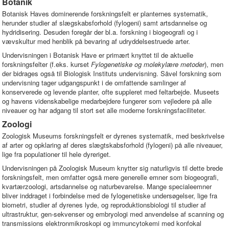
Botanik
Botanisk Haves dominerende forskningsfelt er planternes systematik,
herunder studier af slægskabsforhold (fylogeni) samt artsdannelse og
hydridisering. Desuden foregår der bl.a. forskning i biogeografi og i
vævskultur med henblik på bevaring af udryddelsestruede arter.
Undervisningen i Botanisk Have er primært knyttet til de aktuelle
forskningsfelter (f.eks. kurset
Fylogenetiske og molekylære metoder
), men
der bidrages også til Biologisk Instituts undervisning. Såvel forskning som
undervisning tager udgangspunkt i de omfattende samlinger af
konserverede og levende planter, ofte suppleret med feltarbejde. Museets
og havens videnskabelige medarbejdere fungerer som vejledere på alle
niveauer og har adgang til stort set alle moderne forskningsfaciliteter.
Zoologi
Zoologisk Museums forskningsfelt er dyrenes systematik, med beskrivelse
af arter og opklaring af deres slægtskabsforhold (fylogeni) på alle niveauer,
lige fra populationer til hele dyreriget.
Undervisningen på Zoologisk Museum knytter sig naturligvis til dette brede
forskningsfelt, men omfatter også mere generelle emner som biogeografi,
kvartærzoologi, artsdannelse og naturbevarelse. Mange specialeemner
bliver inddraget i forbindelse med de fylogenetiske undersøgelser, lige fra
biometri, studier af dyrenes lyde, og reproduktionsbiologi til studier af
ultrastruktur, gen-sekvenser og embryologi med anvendelse af scanning og
transmissions elektronmikroskopi og immuncytokemi med konfokal