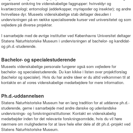
organiseret omkring tre videnskabelige faggrupper: hvirveldyr og
kvartærzoologi; entomologi (edderkopper, myriapoder og insekter); og andre
hvirvelløse dyr. Museets videnskabelige stab deltager desuden i
undervisningen på en række specialiserede kurser ved universitetet og som
vejledere på diverse projekter.
I samarbejde med de øvrige institutter ved Københavns Universitet deltager
Statens Naturhistoriske Museum i undervisningen af bachelor- og kandidat-
og ph.d.-studerende.
Bachelor- og specialestuderende
Museets videnskabelige personale fungerer også som vejledere for
bachelor- og specialestuderende. Du kan kikke i listen over projektforslag
(bachelor og specialer). Hvis du har andre ideer er du altid velkommen til at
kontakte en af vores videnskabelige medarbejdere for mere information.
Ph.d.-uddannelsen
Statens Naturhistoriske Museum har en lang tradition for at uddanne ph.d.-
studerende, gerne i samarbejde med andre danske og udenlandske
undervisnings- og forskningsinstitutioner. Kontakt en videnskabelig
medarbejder inden for det relevante forskningsområde, hvis du vil høre
nærmere om mulighederne for at lave hele eller dele af dit ph.d.-projekt ved
Statens Naturhistoriske Museum.