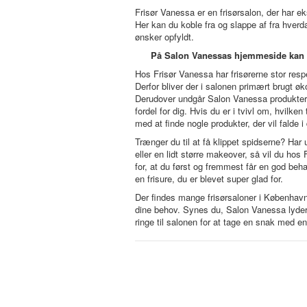
Frisør Vanessa er en frisørsalon, der har ek
Her kan du koble fra og slappe af fra hverda
ønsker opfyldt.
På Salon Vanessas hjemmeside kan d
Hos Frisør Vanessa har frisørerne stor resp
Derfor bliver der i salonen primært brugt ø
Derudover undgår Salon Vanessa produkter me
fordel for dig. Hvis du er i tvivl om, hvilken
med at finde nogle produkter, der vil falde 
Trænger du til at få klippet spidserne? Har
eller en lidt større makeover, så vil du hos
for, at du først og fremmest får en god beha
en frisure, du er blevet super glad for.
Der findes mange frisørsaloner i København
dine behov. Synes du, Salon Vanessa lyder s
ringe til salonen for at tage en snak med en 