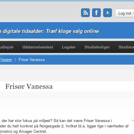
Log ind
n digitale tidsalder: Træf kloge valg online
udiejob
Uddannelsestest
Legater
Studieboliger
Studiera
Frisører
/
Frisør Vanessa
n, der har stor fokus på miljøet? Så kan det være Frisør Vanessa i
der du helt konkret på Norgesgade 2, hvilket bl.a. ligger lige i nærheden af
 (metro) og Amager Centret.