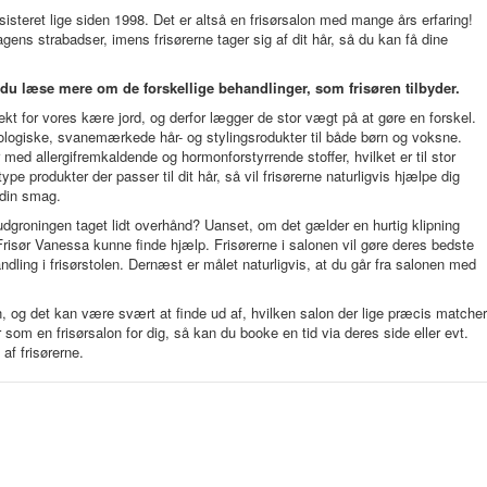
sisteret lige siden 1998. Det er altså en frisørsalon med mange års erfaring!
gens strabadser, imens frisørerne tager sig af dit hår, så du kan få dine
u læse mere om de forskellige behandlinger, som frisøren tilbyder.
ekt for vores kære jord, og derfor lægger de stor vægt på at gøre en forskel.
kologiske, svanemærkede hår- og stylingsrodukter til både børn og voksne.
d allergifremkaldende og hormonforstyrrende stoffer, hvilket er til stor
 type produkter der passer til dit hår, så vil frisørerne naturligvis hjælpe dig
i din smag.
 udgroningen taget lidt overhånd? Uanset, om det gælder en hurtig klipning
 Frisør Vanessa kunne finde hjælp. Frisørerne i salonen vil gøre deres bedste
ndling i frisørstolen. Dernæst er målet naturligvis, at du går fra salonen med
, og det kan være svært at finde ud af, hvilken salon der lige præcis matcher
om en frisørsalon for dig, så kan du booke en tid via deres side eller evt.
af frisørerne.