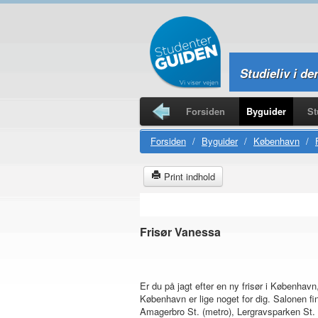
Studieliv i de
Forsiden
Byguider
St
Studierejser
Forsiden
/
Byguider
/
København
/
Print indhold
Frisør Vanessa
Er du på jagt efter en ny frisør i Københav
København er lige noget for dig. Salonen fin
Amagerbro St. (metro), Lergravsparken St.