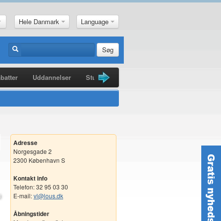
Hele Danmark
Language
Søg
batter
Uddannelser
Studiebøger
Guldkorn
Nyheder
Adresse
Norgesgade 2
2300 København S
Kontakt info
Telefon: 32 95 03 30
E-mail:
vl@lous.dk
Åbningstider