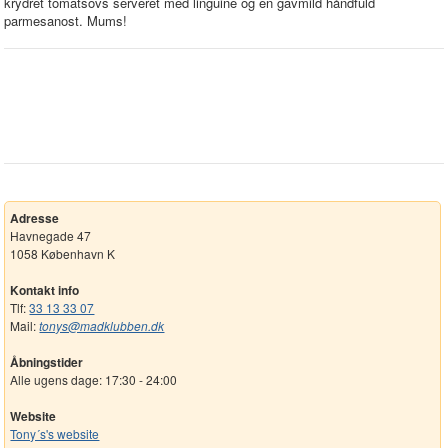
krydret tomatsovs serveret med linguine og en gavmild håndfuld
parmesanost. Mums!
Adresse
Havnegade 47
1058 København K
Kontakt info
Tlf:
33 13 33 07
Mail:
tonys@madklubben.dk
Åbningstider
Alle ugens dage: 17:30 - 24:00
Website
Tony´s's website