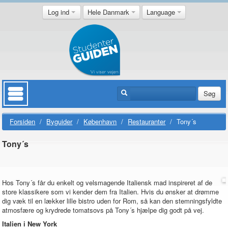
Log ind
Hele Danmark
Language
Søg
Forsiden
/
Byguider
/
København
/
Restauranter
/
Tony´s
Tony´s
Hos Tony´s får du enkelt og velsmagende Italiensk mad inspireret af de
store klassikere som vi kender dem fra Italien. Hvis du ønsker at drømme
dig væk til en lækker lille bistro uden for Rom, så kan den stemningsfyldte
atmosfære og krydrede tomatsovs på Tony´s hjælpe dig godt på vej.
Italien i New York