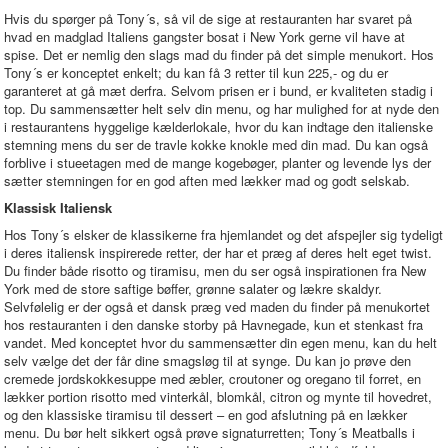
Hvis du spørger på Tony´s, så vil de sige at restauranten har svaret på
hvad en madglad Italiens gangster bosat i New York gerne vil have at
spise. Det er nemlig den slags mad du finder på det simple menukort. Hos
Tony´s er konceptet enkelt; du kan få 3 retter til kun 225,- og du er
garanteret at gå mæt derfra. Selvom prisen er i bund, er kvaliteten stadig i
top. Du sammensætter helt selv din menu, og har mulighed for at nyde den
i restaurantens hyggelige kælderlokale, hvor du kan indtage den italienske
stemning mens du ser de travle kokke knokle med din mad. Du kan også
forblive i stueetagen med de mange kogebøger, planter og levende lys der
sætter stemningen for en god aften med lækker mad og godt selskab.
Klassisk Italiensk
Hos Tony´s elsker de klassikerne fra hjemlandet og det afspejler sig tydeligt
i deres italiensk inspirerede retter, der har et præg af deres helt eget twist.
Du finder både risotto og tiramisu, men du ser også inspirationen fra New
York med de store saftige bøffer, grønne salater og lækre skaldyr.
Selvfølelig er der også et dansk præg ved maden du finder på menukortet
hos restauranten i den danske storby på Havnegade, kun et stenkast fra
vandet. Med konceptet hvor du sammensætter din egen menu, kan du helt
selv vælge det der får dine smagsløg til at synge. Du kan jo prøve den
cremede jordskokkesuppe med æbler, croutoner og oregano til forret, en
lækker portion risotto med vinterkål, blomkål, citron og mynte til hovedret,
og den klassiske tiramisu til dessert – en god afslutning på en lækker
menu. Du bør helt sikkert også prøve signaturretten; Tony´s Meatballs i