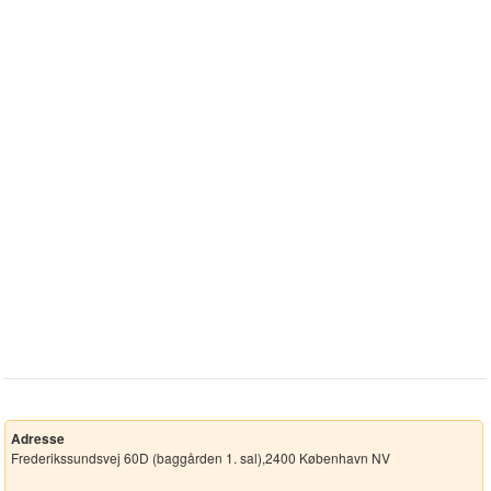
Adresse
Frederikssundsvej 60D (baggården 1. sal),2400 København NV