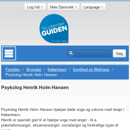
Log ind
Hele Danmark
Language
Søg
Forsiden
/
Byguider
/
København
/
Sundhed og Wellness
/
Psykolog Henrik Holm Hansen
Psykolog Henrik Holm Hansen
Psykolog Henrik Holm Hansen hjælper både unge og voksne med terapi i
København.
Henrik er specielt god til at hjælpe unge med angst - bl.a.
præstationsangst, eksamensangst, socialangst og forskellige typer af