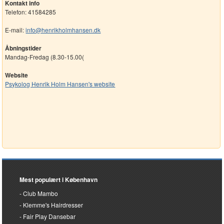
Kontakt info
Telefon: 41584285
E-mail:
info@henrikholmhansen.dk
Åbningstider
Mandag-Fredag (8.30-15.00(
Website
Psykolog Henrik Holm Hansen's website
Mest populært i København
Club Mambo
Klemme's Hairdresser
Fair Play Dansebar