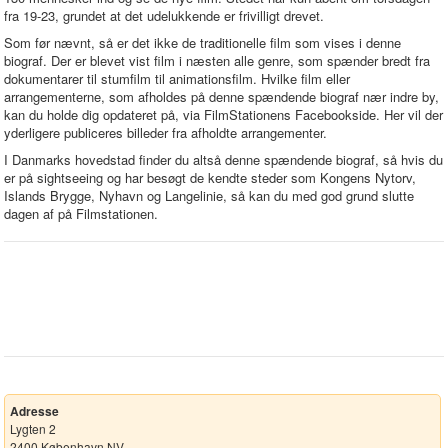
fra 19-23, grundet at det udelukkende er frivilligt drevet.
Som før nævnt, så er det ikke de traditionelle film som vises i denne
biograf. Der er blevet vist film i næsten alle genre, som spænder bredt fra
dokumentarer til stumfilm til animationsfilm. Hvilke film eller
arrangementerne, som afholdes på denne spændende biograf nær indre by,
kan du holde dig opdateret på, via FilmStationens Facebookside. Her vil der
yderligere publiceres billeder fra afholdte arrangementer.
I Danmarks hovedstad finder du altså denne spændende biograf, så hvis du
er på sightseeing og har besøgt de kendte steder som Kongens Nytorv,
Islands Brygge, Nyhavn og Langelinie, så kan du med god grund slutte
dagen af på Filmstationen.
Adresse
Lygten 2
2400 København NV