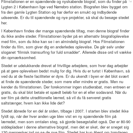
Filmstationen er en spændende og nyskabende biograf, som du finder på
Lygten 2 i København lige ved Nørrebro station. Biografen blev bygget om
fra den gamle Lygten Station og har derfor en smukt og indbydende
udseende. Er du til spændende og nye projekter, så skal du besøge stedet
her.
I København findes der mange spændende tiltag, men denne biograf finder
du ikke andre steder. Filmstationen byder på en alternativ biografoplevelse
med film, som du ikke kan se i en almindelig biograf. Hos Filmstationen
finder du film, som giver dig en anderledes oplevelse. De går selv under
sloganet “filmisk trainsurfing for fuld smadder”. Allerede disse ord vil vække
din opmærksomhed.
Stedet er udelukkende drevet af frivillige arbejdere, som hver dag arbejder
på at gøre oplevelsen bedst mulig for dig. Hvis du er turist i København, så
ved du at de fleste faciliteter er dyre. Er du ukendt i byen er det blot svært
at finde de spændende steder, som mere eller mindre er gratis. Men nu
kender du filmstationen. Der forekommer ingen studierabat, men entreen er
gratis, du skal blot betale et spædt beløb for en øl eller sodavand. Når du
ser film på dette utraditionelle lærred, så vil du få serveret gratis
saltstænger, hvem kan ikke lide det?
Stedet åbnede for en del år siden, tilbage i 2007. I starten blev stedet ikke
fyldt op, når der hver anden uge blev vist en ny spændende film på
lærredet, men som omtalen steg, så gjorde besøgstallet også. Der er 80-90
siddepladser i denne alternative biograf, men det er sket, der er sneget sig
130 mennesker ind og se de nye film. Stedet har kun åbent om torsdagen