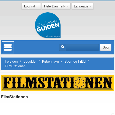
Log ind
Hele Danmark
Language
Søg
Forsiden
/
Byguider
/
København
/
Sport og Fritid
/
FilmStationen
FilmStationen