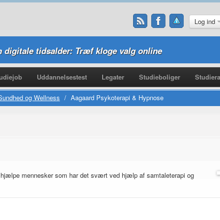
Log ind
n digitale tidsalder: Træf kloge valg online
udiejob
Uddannelsestest
Legater
Studieboliger
Studiera
Sundhed og Wellness
/
Aagaard Psykoterapi & Hypnose
t hjælpe mennesker som har det svært ved hjælp af samtaleterapi og