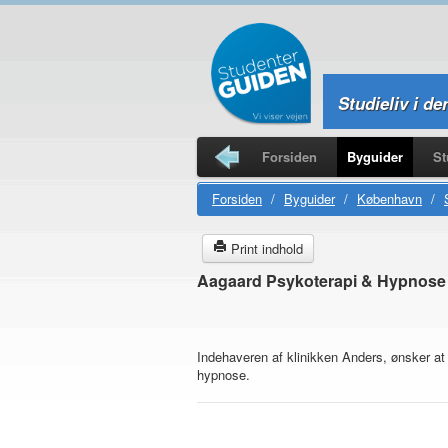
Studieliv i de
Forsiden
Byguider
St
Studierejser
Forsiden
/
Byguider
/
København
/
Print indhold
Aagaard Psykoterapi & Hypnose
Indehaveren af klinikken Anders, ønsker a
hypnose.