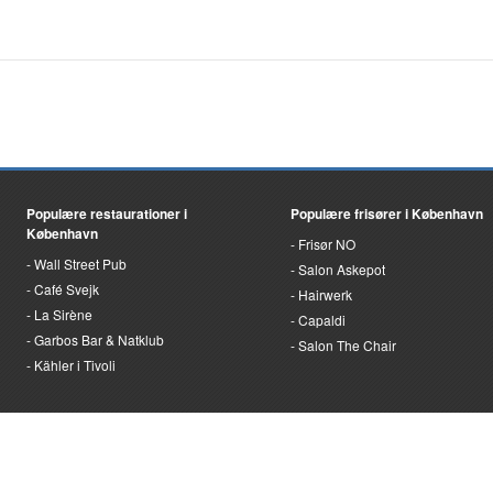
Populære restaurationer i
Populære frisører i København
København
Frisør NO
Wall Street Pub
Salon Askepot
Café Svejk
Hairwerk
La Sirène
Capaldi
Garbos Bar & Natklub
Salon The Chair
Kähler i Tivoli