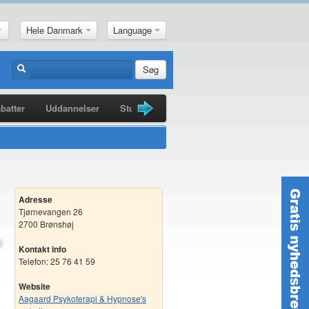
Hele Danmark
Language
Søg
batter
Uddannelser
Studiebøger
Guldkorn
Nyheder
Adresse
Tjørnevangen 26
2700 Brønshøj
Kontakt info
Telefon: 25 76 41 59
Website
Aagaard Psykoterapi & Hypnose's