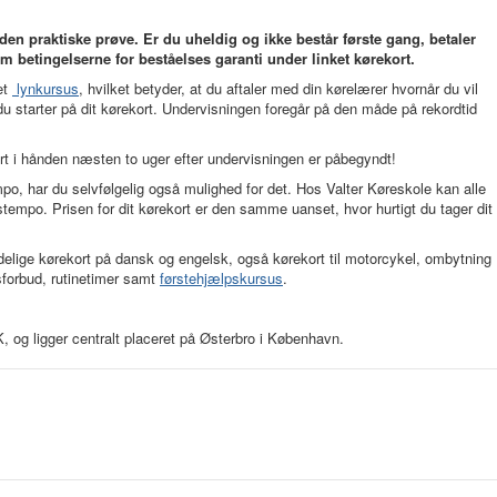
 den praktiske prøve. Er du uheldig og ikke består første gang, betaler
 betingelserne for beståelses garanti under linket kørekort.
et
lynkursus
, hvilket betyder, at du aftaler med din kørelærer hvornår du vil
du starter på dit kørekort. Undervisningen foregår på den måde på rekordtid
ort i hånden næsten to uger efter undervisningen er påbegyndt!
mpo, har du selvfølgelig også mulighed for det. Hos Valter Køreskole kan alle
gstempo. Prisen for dit kørekort er den samme uanset, hvor hurtigt du tager dit
delige kørekort på dansk og engelsk, også kørekort til motorcykel, ombytning
sforbud, rutinetimer samt
førstehjælpskursus
.
K, og ligger centralt placeret på Østerbro i København.