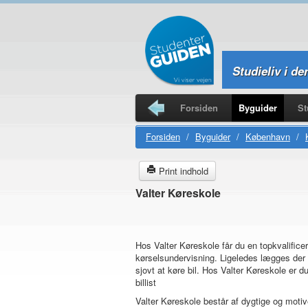
Studieliv i de
Forsiden
Byguider
St
Studierejser
Forsiden
/
Byguider
/
København
/
Print indhold
Valter Køreskole
Hos Valter Køreskole får du en topkvalificer
kørselsundervisning. Ligeledes lægges der 
sjovt at køre bil. Hos Valter Køreskole er d
billist
Valter Køreskole består af dygtige og moti