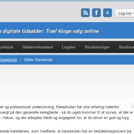
Log ind
n digitale tidsalder: Træf kloge valg online
udiejob
Uddannelsestest
Legater
Studieboliger
Studiera
Køreskoler
/
Valter Køreskole
et og professionel undervisning. Køreskolen har stor erfaring indenfor
vægt på den generelle køreglæde - så du også kommer til at synes, at det er
u i fokus, og der arbejdes hårdt og engageret for, at du bliver en god og tryg
verede kørelærere, som medfører, at køreskolen har en beståelsesprocent på