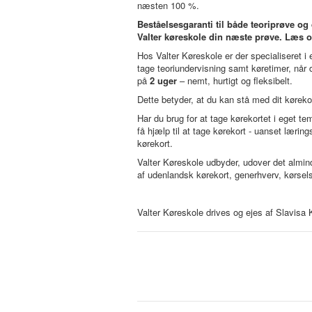
næsten 100 %.
Beståelsesgaranti til både teoriprøve og
Valter køreskole din næste prøve. Læs om
Hos Valter Køreskole er der specialiseret i 
tage teoriundervisning samt køretimer, når 
på
2 uger
– nemt, hurtigt og fleksibelt.
Dette betyder, at du kan stå med dit kørek
Har du brug for at tage kørekortet i eget te
få hjælp til at tage kørekort - uanset lærin
kørekort.
Valter Køreskole udbyder, udover det almin
af udenlandsk kørekort, generhverv, kørsel
Valter Køreskole drives og ejes af Slavisa 