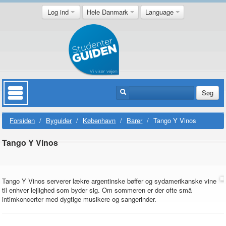
Log ind
Hele Danmark
Language
Søg
Forsiden
/
Byguider
/
København
/
Barer
/
Tango Y Vinos
Tango Y Vinos
Tango Y Vinos serverer lækre argentinske bøffer og sydamerikanske vine
til enhver lejlighed som byder sig. Om sommeren er der ofte små
intimkoncerter med dygtige musikere og sangerinder.