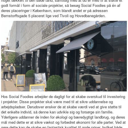
noget lækkert til den søde tand, samtidig med at du er med til at støtte et
godt formål i form af sociale projekter, så besøg Social Foodies på én af
deres placeringer i København, som blandt andet er på adressen
Bernstorffsgade 5 placeret lige ved Tivoli og Hovedbanegården.
Hos Social Foodies arbejder de dagligt for at skabe overskud til investering
i projekter. Disse projekter skal være med til at sikre uddannelse og
arbejdspladser. Derudover ønsker de at skabe værdi ved at give støtte til
det enkelte individ, så denne kan udvikle sig og forsørge sin familie.
Yderligere uddanner de inden for økologi og bæredygtigt landbrug, og deres
mål med dette er at sikre vækst og forbedret økonomi for alle parter. Ved at
gøre dette kan de skabe en fantastisk kvalitet til gode priser, hvilket både