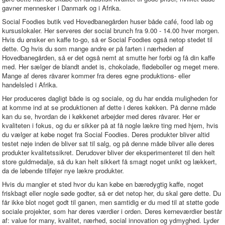
gavner mennesker i Danmark og i Afrika.
Social Foodies butik ved Hovedbanegården huser både café, food lab og
kursuslokaler. Her serveres der social brunch fra 9.00 - 14.00 hver morgen.
Hvis du ønsker en kaffe to-go, så er Social Foodies også netop stedet til
dette. Og hvis du som mange andre er på farten i nærheden af
Hovedbanegården, så er det også nemt at smutte her forbi og få din kaffe
med. Her sælger de blandt andet is, chokolade, flødeboller og meget mere.
Mange af deres råvarer kommer fra deres egne produktions- eller
handelsled i Afrika.
Her produceres dagligt både is og sociale, og du har endda muligheden for
at komme ind at se produktionen af dette i deres køkken. På denne måde
kan du se, hvordan de i køkkenet arbejder med deres råvarer. Her er
kvaliteten i fokus, og du er sikker på at få nogle lækre ting med hjem, hvis
du vælger at købe noget fra Social Foodies. Deres produkter bliver altid
testet nøje inden de bliver sat til salg, og på denne måde bliver alle deres
produkter kvalitetssikret. Derudover bliver der eksperimenteret til den helt
store guldmedalje, så du kan helt sikkert få smagt noget unikt og lækkert,
da de løbende tilføjer nye lækre produkter.
Hvis du mangler et sted hvor du kan købe en bæredygtig kaffe, noget
friskbagt eller nogle søde godter, så er det netop her, du skal gøre dette. Du
får ikke blot noget godt til ganen, men samtidig er du med til at støtte gode
sociale projekter, som har deres værdier i orden. Deres kerneværdier består
af: value for many, kvalitet, nærhed, social innovation og ydmyghed. Lyder