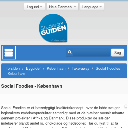
Log ind
Hele Danmark
Language
Søg
Forsiden
/
Byguider
/
København
/
Take-away
/
Social Foodies
- København
Social Foodies - København
Social Foodies er et bæredygtigt kvalitetskoncept, hvor de både sælger
højkvalitets nydelsesprodukter samtidigt med at de hjælper socialt udsatte
gennem projekter i Afrika og Danmark. Disse produkter de sælger
indebærer blandt andet is, chokolade og flødeboller. Har du lyst til at få