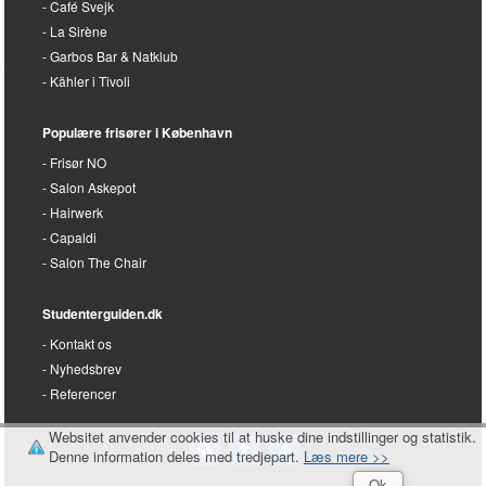
Café Svejk
La Sirène
Garbos Bar & Natklub
Kähler i Tivoli
Populære frisører i København
Frisør NO
Salon Askepot
Hairwerk
Capaldi
Salon The Chair
Studenterguiden.dk
Kontakt os
Nyhedsbrev
Referencer
Websitet anvender cookies til at huske dine indstillinger og statistik.
Denne information deles med tredjepart.
Læs mere >>
Ok