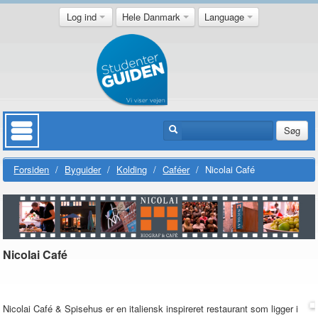
Log ind
Hele Danmark
Language
Søg
Forsiden
/
Byguider
/
Kolding
/
Caféer
/
Nicolai Café
Nicolai Café
Nicolai Café & Spisehus er en italiensk inspireret restaurant som ligger i