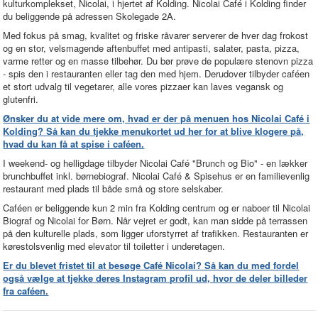
kulturkomplekset, Nicolai, i hjertet af Kolding. Nicolai Café i Kolding finder
du beliggende på adressen Skolegade 2A.
Med fokus på smag, kvalitet og friske råvarer serverer de hver dag frokost
og en stor, velsmagende aftenbuffet med antipasti, salater, pasta, pizza,
varme retter og en masse tilbehør. Du bør prøve de populære stenovn pizza
- spis den i restauranten eller tag den med hjem. Derudover tilbyder caféen
et stort udvalg til vegetarer, alle vores pizzaer kan laves vegansk og
glutenfri.
Ønsker du at vide mere om, hvad er der på menuen hos Nicolai Café i
Kolding? Så kan du tjekke menukortet ud her for at blive klogere på,
hvad du kan få at spise i caféen.
I weekend- og helligdage tilbyder Nicolai Café "Brunch og Bio" - en lækker
brunchbuffet inkl. børnebiograf. Nicolai Café & Spisehus er en familievenlig
restaurant med plads til både små og store selskaber.
Caféen er beliggende kun 2 min fra Kolding centrum og er naboer til Nicolai
Biograf og Nicolai for Børn. Når vejret er godt, kan man sidde på terrassen
på den kulturelle plads, som ligger uforstyrret af trafikken. Restauranten er
kørestolsvenlig med elevator til toiletter i underetagen.
Er du blevet fristet til at besøge Café Nicolai? Så kan du med fordel
også vælge at tjekke deres Instagram profil ud, hvor de deler billeder
fra caféen.