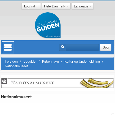
Log ind
Hele Danmark
Language
Søg
Forsiden
/
Byguider
/
København
/
Kultur og Underholdning
/
Nationalmuseet
Nationalmuseet