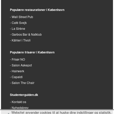
Fair Play Dansebar
Reinwald’s Restaurant
Salon HairLab
Populære restaurationer i København
Wall Street Pub
Café Svejk
La Sirène
Garbos Bar & Natklub
Kähler i Tivoli
Populære frisører i København
Frisør NO
Salon Askepot
Hairwerk
Capaldi
Salon The Chair
Studenterguiden.dk
Websitet anvender cookies til at huske dine indstillinger og statistik.