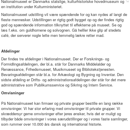
Nationalmuseet er Danmarks statslige, kulturhistoriske hovedmuseum og
en institution under Kulturministeriet.
Nationalmuseet udstilling vil være spændende for og kan nydes af langt de
fleste mennesker. Udstillingen er rigtig godt bygget op og der findes rigtig
god og spændende information tilknyttet til effekterne på museet. Se og
læs f.eks. om guldhornene og solvognen. Gå helller ikke glip af stedets
café, der serverer nogle lette men temmelig lækre retter mad.
Afdelinger
Der findes tre afdelinger i Nationalmuseet. Der er Forsknings- og
Formidlingsafdelingen, der bl.a. står for Danmarks Middelalder og
Renæssance, Frihedsmuseet, Musikmuseet og Bibliotekstjenesten.
Bevaringsafdelingen står bl.a. for Arkæologi og Bygning og Inventar. Den
sidste afdeling er Drifts- og administrationsafdelingen der står for det mere
administrative som Publikumsservice og Sikring og Intern Service.
Omvisninger
På Nationalmuseet kan firmaer og private grupper bestille en lang række
omvisninger. Vi har stor erfaring med omvisninger til private grupper. Vi
skræddersyr gerne omvisninger efter jeres ønsker, hvis det er muligt og
tilbyder både omvisninger i vores særudstillinger og i vores faste samlinger,
som rummer over 10.000 års dansk og international historie.