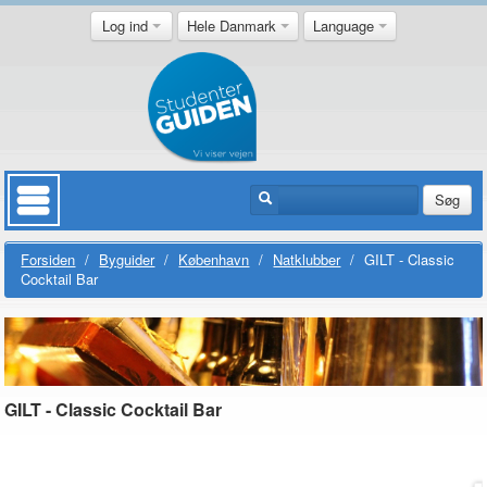
Log ind
Hele Danmark
Language
Søg
Forsiden
/
Byguider
/
København
/
Natklubber
/
GILT - Classic
Cocktail Bar
GILT - Classic Cocktail Bar