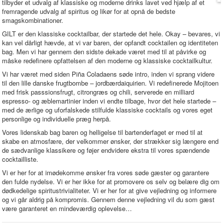
tilbyder et udvalg af klassiske og moderne drinks lavet ved hjælp af et
fremragende udvalg af spiritus og likør for at opnå de bedste
smagskombinationer.
GILT er den klassiske cocktailbar, der startede det hele. Okay – bevares, vi
kan vel dårligt hævde, at vi var baren, der opfandt cocktailen og identiteten
bag. Men vi har gennem den sidste dekade været med til at påvirke og
måske redefinere opfattelsen af den moderne og klassiske cocktailkultur.
Vi har været med siden Piña Coladaens søde intro, inden vi sprang videre
til den lille danske frugtbombe – jordbærdaiquirien. Vi redefinerede Mojitoen
med frisk passsionsfrugt, citrongræs og chili, serverede en milliard
espresso- og æblemartinier inden vi endte tilbage, hvor det hele startede –
med de ærlige og uforfalskede stilfulde klassiske cocktails og vores eget
personlige og individuelle præg herpå.
Vores lidenskab bag baren og helligelse til bartenderfaget er med til at
skabe en atmosfære, der velkommer ønsker, der strækker sig længere end
de sædvanlige klassikere og føjer endvidere ekstra til vores spændende
cocktailliste.
Vi er her for at imødekomme ønsker fra vores søde gæster og garantere
den fulde nydelse. Vi er her ikke for at promovere os selv og belære dig om
dødkedelige spiritustrivialiteter. Vi er her for at give vejledning og informere
og vi går aldrig på kompromis. Gennem denne vejledning vil du som gæst
være garanteret en mindeværdig oplevelse…