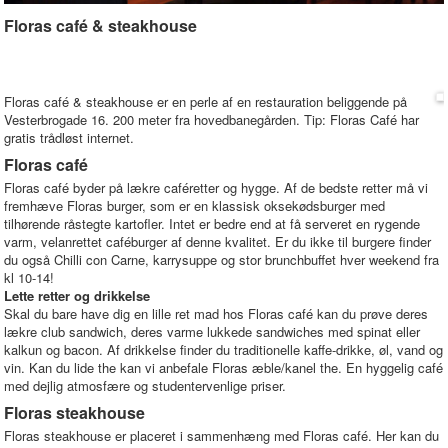
Floras café & steakhouse
Floras café & steakhouse er en perle af en restauration beliggende på
Vesterbrogade 16. 200 meter fra hovedbanegården. Tip: Floras Café har
gratis trådløst internet.
Floras café
Floras café byder på lækre caféretter og hygge. Af de bedste retter må vi
fremhæve Floras burger, som er en klassisk oksekødsburger med
tilhørende råstegte kartofler. Intet er bedre end at få serveret en rygende
varm, velanrettet caféburger af denne kvalitet. Er du ikke til burgere finder
du også Chilli con Carne, karrysuppe og stor brunchbuffet hver weekend fra
kl 10-14!
Lette retter og drikkelse
Skal du bare have dig en lille ret mad hos Floras café kan du prøve deres
lækre club sandwich, deres varme lukkede sandwiches med spinat eller
kalkun og bacon. Af drikkelse finder du traditionelle kaffe-drikke, øl, vand og
vin. Kan du lide the kan vi anbefale Floras æble/kanel the. En hyggelig café
med dejlig atmosfære og studentervenlige priser.
Floras steakhouse
Floras steakhouse er placeret i sammenhæng med Floras café. Her kan du