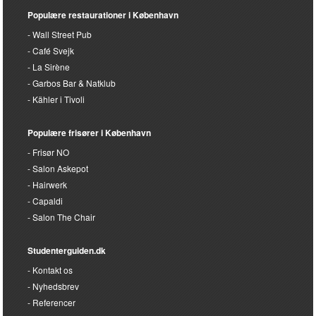
Klemme's Hairdresser
Fair Play Dansebar
Reinwald’s Restaurant
Salon HairLab
Populære restaurationer i København
Wall Street Pub
Café Svejk
La Sirène
Garbos Bar & Natklub
Kähler i Tivoli
Populære frisører i København
Frisør NO
Salon Askepot
Hairwerk
Capaldi
Salon The Chair