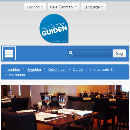
Log ind
Hele Danmark
Language
Søg
Forsiden
/
Byguider
/
København
/
Caféer
/
Floras café &
steakhouse