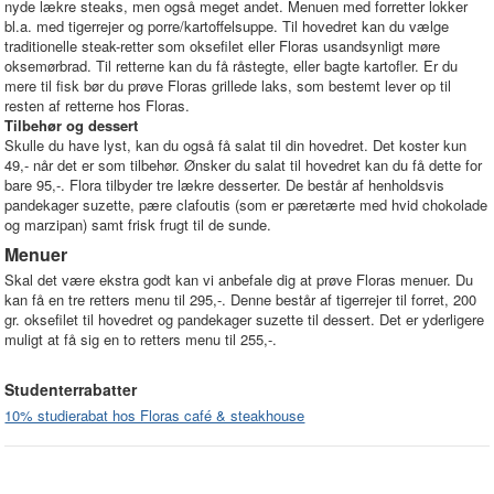
nyde lækre steaks, men også meget andet. Menuen med forretter lokker
bl.a. med tigerrejer og porre/kartoffelsuppe. Til hovedret kan du vælge
traditionelle steak-retter som oksefilet eller Floras usandsynligt møre
oksemørbrad. Til retterne kan du få råstegte, eller bagte kartofler. Er du
mere til fisk bør du prøve Floras grillede laks, som bestemt lever op til
resten af retterne hos Floras.
Tilbehør og dessert
Skulle du have lyst, kan du også få salat til din hovedret. Det koster kun
49,- når det er som tilbehør. Ønsker du salat til hovedret kan du få dette for
bare 95,-. Flora tilbyder tre lækre desserter. De består af henholdsvis
pandekager suzette, pære clafoutis (som er pæretærte med hvid chokolade
og marzipan) samt frisk frugt til de sunde.
Menuer
Skal det være ekstra godt kan vi anbefale dig at prøve Floras menuer. Du
kan få en tre retters menu til 295,-. Denne består af tigerrejer til forret, 200
gr. oksefilet til hovedret og pandekager suzette til dessert. Det er yderligere
muligt at få sig en to retters menu til 255,-.
Studenterrabatter
10% studierabat hos Floras café & steakhouse