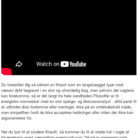
Du forestiller dig så sikkert en filosof som en langskægget type med
næsen dybt begravet i en stor og uforståelig bog, men selvom det sagtens
kan forekomme, så er det langt fra hele sandheden.Filosoffer er tit
energiske mennesker med en stor spørge- og diskussionslyst - altid parat til
at udfordre dine fordomme eller meninger, ikke på en ondskabsfuld måde,
men simpelthen fordi de ikke acceptere holdninger eller viden der ikke kan
argumenteres for.
Har du lyst til at studere filosofi, så kommer du til at støde ind i nogle af
tilværelsens mest væsentlige spørgsmål som "Hvad er meningen med