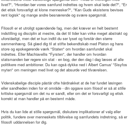
livet?", "Hvordan bør vores samfund indrettes og hvem skal lede det?", "Er
det etisk forsvarligt at klone mennesker?", "Kan Guds eksistens bevises
rent logisk" og mange andre besnærende og svære spørgsmål.
Filosofi er et utroligt spændende fag, men det kræver en helt bestemt
indstilling og disciplin at mestre, da det til tider kan virke meget abstrakt og
uforståeligt, men det er kun indtil du ser lyset og forstår den større
sammenhæng. Så glæd dig til at stifte bekendtskab med Platon og hans
store og epokegørende værk "Staten" om hvordan samfundet skal
indrettes. Eller Machiavellis "Fyrsten", der handler om hvordan
statsmanden bør regere sin stat - en bog, der den dag i dag læses af alle
politikere med ambitioner. Du kan også dykke ned i Albert Camus' "Sisyfos
myten" om meningen med livet og det absurde ved tilværelsen.
Videnskabelige disciple påstår ofte hårdnakket at de har fundet løsingen
eller sandheden inden for et område - din opgave som filosof er så at stille
kritiske spørgsmål om det nu er sandt, eller om det er forsvarligt og etisk
korrekt at man handler på en bestemt måde.
Hvis du kan lide at stille spørgsmål, diskutere implikationer af valg eller
politik, fundere over menneskets tilblivelse og samfundets indretning, så er
filosofi uddannelsen for dig.