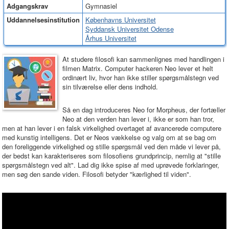
Adgangskrav
Gymnasiel
Uddannelsesinstitution
Københavns Universitet
Syddansk Universitet Odense
Århus Universitet
At studere filosofi kan sammenlignes med handlingen i
filmen Matrix. Computer hackeren Neo lever et helt
ordinært liv, hvor han ikke stiller spørgsmålstegn ved
sin tilværelse eller dens indhold.
Så en dag introduceres Neo for Morpheus, der fortæller
Neo at den verden han lever i, ikke er som han tror,
men at han lever i en falsk virkelighed overtaget af avancerede computere
med kunstig intelligens. Det er Neos vækkelse og valg om at se bag om
den foreliggende virkelighed og stille spørgsmål ved den måde vi lever på,
der bedst kan karakteriseres som filosofiens grundprincip, nemlig at "stille
spørgsmålstegn ved alt". Lad dig ikke spise af med uprøvede forklaringer,
men søg den sande viden. Filosofi betyder "kærlighed til viden".