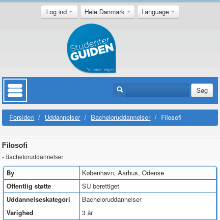
Log ind
Hele Danmark
Language
Søg
Forsiden
/
Uddannelser
/
Bacheloruddannelser
/
Filosofi
Filosofi
- Bacheloruddannelser
By
København, Aarhus, Odense
Offentlig støtte
SU berettiget
Uddannelseskategori
Bacheloruddannelser
Varighed
3 år