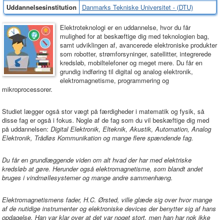
Uddannelsesinstitution
Danmarks Tekniske Universitet - (DTU)
Elektroteknologi er en uddannelse, hvor du får
mulighed for at beskæftige dig med teknologien bag,
samt udviklingen af, avancerede elektroniske produkter
som robotter, strømforsyninger, satellitter, integrerede
kredsløb, mobiltelefoner og meget mere. Du får en
grundig indføring til digital og analog elektronik,
elektromagnetisme, programmering og
mikroprocessorer.
Studiet lægger også stor vægt på færdigheder i matematik og fysik, så
disse fag er også i fokus. Nogle af de fag som du vil beskæftige dig med
på uddannelsen:
Digital Elektronik, Elteknik, Akustik, Automation, Analog
Elektronik, Trådløs Kommunikation og mange flere spændende fag.
Du får en grundlæggende viden om alt hvad der har med elektriske
kredsløb at gøre. Herunder også elektromagnetisme, som blandt andet
bruges i vindmøllesystemer og mange andre sammenhæng.
Elektromagnetismens fader, H.C. Ørsted, ville glæde sig over hvor mange
af de nutidige instrumenter og elektroniske devices der benytter sig af hans
opdagelse. Han var klar over at det var noget stort, men han har nok ikke