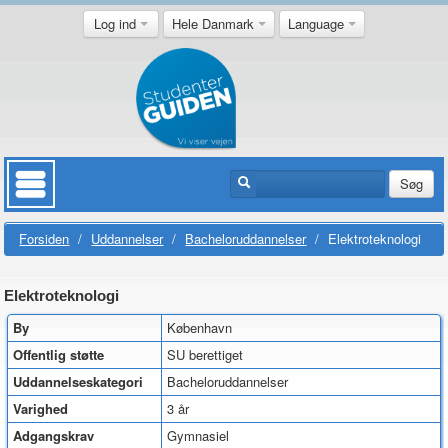
Log ind
Hele Danmark
Language
Søg
Forsiden
/
Uddannelser
/
Bacheloruddannelser
/
Elektroteknologi
Elektroteknologi
By
København
Offentlig støtte
SU berettiget
Uddannelseskategori
Bacheloruddannelser
Varighed
3 år
Adgangskrav
Gymnasiel