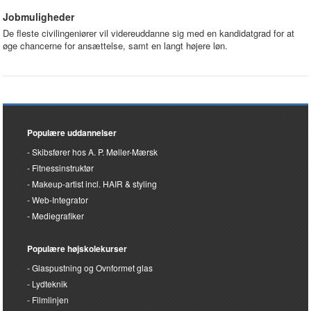
Jobmuligheder
De fleste civilingeniører vil videreuddanne sig med en kandidatgrad for at
øge chancerne for ansættelse, samt en langt højere løn.
Populære uddannelser
Skibsfører hos A. P. Møller-Mærsk
Fitnessinstruktør
Makeup-artist incl. HAIR & styling
Web-Integrator
Mediegrafiker
Populære højskolekurser
Glaspustning og Ovnformet glas
Lydteknik
Filmlinjen