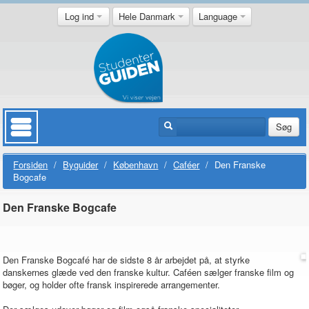
Log ind
Hele Danmark
Language
Søg
Forsiden
/
Byguider
/
København
/
Caféer
/
Den Franske
Bogcafe
Den Franske Bogcafe
Den Franske Bogcafé har de sidste 8 år arbejdet på, at styrke
danskernes glæde ved den franske kultur. Caféen sælger franske film og
bøger, og holder ofte fransk inspirerede arrangementer.