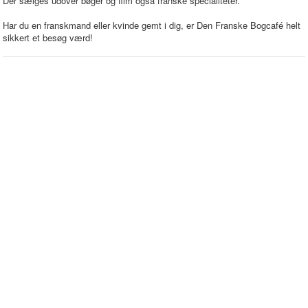
Der sælges udover bøger og film også franske specialiteter.
Har du en franskmand eller kvinde gemt i dig, er Den Franske Bogcafé helt
sikkert et besøg værd!