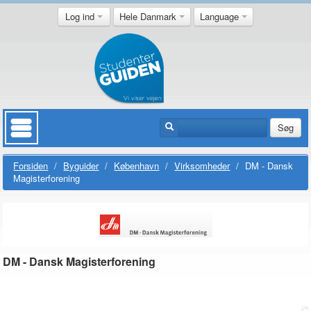
Log ind
Hele Danmark
Language
Søg
Forsiden
/
Byguider
/
København
/
Virksomheder
/
DM - Dansk
Magisterforening
DM - Dansk Magisterforening