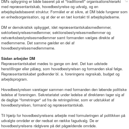
DM's opbygning er både baseret på et "traditionelt" organisationshierarki
med repræsentantskab, hovedbestyrelse og udvalg, og en
arbejdspladsbaseret struktur. Formålet er at sikre, at DM både fungerer som
en enhedsorganisation, og at der er en tæt kontakt til arbejdspladserne.
DM er demokratisk opbygget, idet repræsentantskabsmedlemmer,
sektorbestyrelsesmedlemmer, sektionsbestyrelsesmedlemmer og
netværksbestyrelsesmedlemmer samt formanden vælges direkte af
medlemmerne. Det samme gælder en del af
hovedbestyrelsesmedlemmerne.
Sådan arbejder DM
Repræsentantskabet mødes to gange om året. Det kan udstede
henstillinger eller pålæg, som hovedbestyrelsen og formanden skal følge.
Repræsentantskabet godkender bl. a. foreningens regnskab, budget og
arbejdsprogram.
Hovedbestyrelsen varetager sammen med formanden den løbende politiske
ledelse af foreningen. Sekretariatet under ledelse af direktøren tager sig af
de daglige "forretninger" ud fra de retningslinier, som er udstukket af
hovedbestyrelsen, formand og repræsentantskab.
Til hjælp for hovedbestyrelsens arbejde med formuleringen af politikken på
udvalgte områder er der nedsat en række fagudvalg. De er
hovedbestyrelsens rådgivere på det pågældende område.