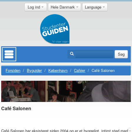
Log ind
Hele Danmark
Language
Søg
Forsiden
/
Byguider
/
København
/
Caféer
/
Café Salonen
Café Salonen
Café Salonen har eksisteret siden 2004 og er et hyggeligt, intimt sted med