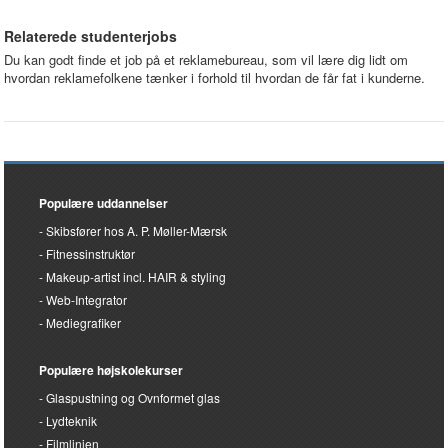
Relaterede studenterjobs
Du kan godt finde et job på et reklamebureau, som vil lære dig lidt om
hvordan reklamefolkene tænker i forhold til hvordan de får fat i kunderne.
Populære uddannelser
Skibsfører hos A. P. Møller-Mærsk
Fitnessinstruktør
Makeup-artist incl. HAIR & styling
Web-Integrator
Mediegrafiker
Populære højskolekurser
Glaspustning og Ovnformet glas
Lydteknik
Filmlinjen