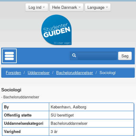
Log ind
Hele Danmark
Language
Søg
Forsiden
/
Uddannelser
/
Bacheloruddannelser
/
Sociologi
Sociologi
- Bacheloruddannelser
By
København, Aalborg
Offentlig støtte
SU berettiget
Uddannelseskategori
Bacheloruddannelser
Varighed
3 år