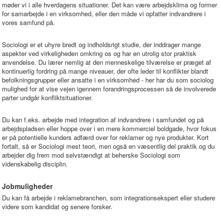
møder vi i alle hverdagens situationer. Det kan være arbejdsklima og former
for samarbejde i en virksomhed, eller den måde vi opfatter indvandrere i
vores samfund på.
Sociologi er et uhyre bredt og indholdsrigt studie, der inddrager mange
aspekter ved virkeligheden omkring os og har en utrolig stor praktisk
anvendelse. Du lærer nemlig at den menneskelige tilværelse er præget af
kontinuerlig fordring på mange niveauer, der ofte leder til konflikter blandt
befolkningsgrupper eller ansatte i en virksomhed - her har du som sociolog
mulighed for at vise vejen igennem forandringsprocessen så de involverede
parter undgår konfliktsituationer.
Du kan f.eks. arbejde med integration af indvandrere i samfundet og på
arbejdspladsen eller hoppe over i en mere kommerciel boldgade, hvor fokus
er på potentielle kunders adfærd over for reklamer og nye produkter. Kort
fortalt, så er Sociologi mest teori, men også en væsentlig del praktik og du
arbejder dig frem mod selvstændigt at beherske Sociologi som
videnskabelig disciplin.
Jobmuligheder
Du kan få arbejde i reklamebranchen, som integrationsekspert eller studere
videre som kandidat og senere forsker.