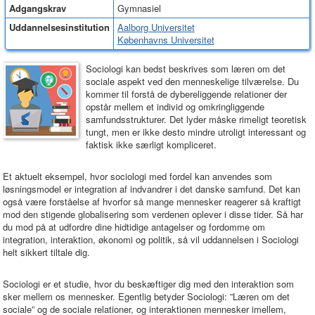
Adgangskrav
Gymnasiel
Uddannelsesinstitution
Aalborg Universitet
Københavns Universitet
Sociologi kan bedst beskrives som læren om det
sociale aspekt ved den menneskelige tilværelse. Du
kommer til forstå de dybereliggende relationer der
opstår mellem et individ og omkringliggende
samfundsstrukturer. Det lyder måske rimeligt teoretisk
tungt, men er ikke desto mindre utroligt interessant og
faktisk ikke særligt kompliceret.
Et aktuelt eksempel, hvor sociologi med fordel kan anvendes som
løsningsmodel er integration af indvandrer i det danske samfund. Det kan
også være forståelse af hvorfor så mange mennesker reagerer så kraftigt
mod den stigende globalisering som verdenen oplever i disse tider. Så har
du mod på at udfordre dine hidtidige antagelser og fordomme om
integration, interaktion, økonomi og politik, så vil uddannelsen i Sociologi
helt sikkert tiltale dig.
Sociologi er et studie, hvor du beskæftiger dig med den interaktion som
sker mellem os mennesker. Egentlig betyder Sociologi: ”Læren om det
sociale” og de sociale relationer, og interaktionen mennesker imellem,