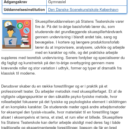
Adgangskrav
Gymnasiel
Uddannelsesinstitution
Den Danske Scenekunstskole København
Skuespilleruddannelsen på Statens Teaterskole varer
fire år. På det to-årige basisforløb lærer du, som
studerende det grundlæggende skuespillerhåndværk
gennem undervisning i blandt andet tale, sang og
bevægelse. I kortere og længere produktionsforløb
lærer du at improvisere, analysere, udvikle og arbejde
med en karakter og rolle, og det praktiske arbejde
suppleres med teoretisk undervisning. Senere fordyber og specialiserer du
dig fagligt og kunstnerisk på den to-årige overbygning gennem mere
krævende roller og stor variation i udtryk, former og typer af dramatik fra
klassisk til moderne.
Derudover skaber du en række forestillinger og er i praktik på et
professionelt teater. Du arbejder metodisk med skuespillerfaget. Et af de
vigtigste udgangspunkter er den såkaldte psyko-fysiske metode, hvor
rollearbejdet fokuserer på det fysiske og psykologiske element i skildringen
af en kompleks karakter. De studerende møder også andre arbejdsmetoder
for eksempel den fysisk-visuelle, hvor materialet til en forestilling tager
afsæt i eksempelvis et tema, et sted, et rum eller et billede. Skuespillere
fra Statens Teaterskole kan derfor arbejde alsidigt med deres fag i både
traditionelle og eksperimenterede forestillinger, ligesom de får en bred