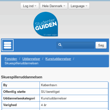
Log ind
Hele Danmark
Language
Søg
Forsiden
/
Uddannelser
/
Kunstuddannelser
/
Skuespilleruddannelsen
Skuespilleruddannelsen
By
København
Offentlig støtte
SU berettiget
Uddannelseskategori
Kunstuddannelser
Varighed
4 år