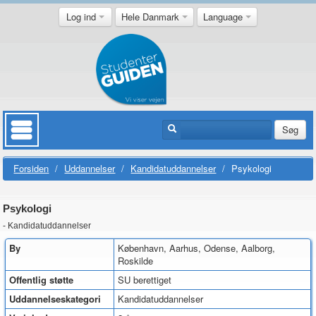
Log ind
Hele Danmark
Language
Søg
Forsiden
/
Uddannelser
/
Kandidatuddannelser
/
Psykologi
Psykologi
- Kandidatuddannelser
By
København, Aarhus, Odense, Aalborg,
Roskilde
Offentlig støtte
SU berettiget
Uddannelseskategori
Kandidatuddannelser