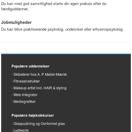
Du kan med god samvittighed starte din egen praksis efter du
færdiguddannet.
Jobmuligheder
Du kan blive praktiserende psykolog, underviser eller erhvervspsykolog.
Populære uddannelser
Skibsfører hos A. P. Møller-Mærsk
Fitnessinstruktør
Makeup-artist incl. HAIR & styling
Web-Integrator
Mediegrafiker
Populære højskolekurser
Glaspustning og Ovnformet glas
Lydteknik