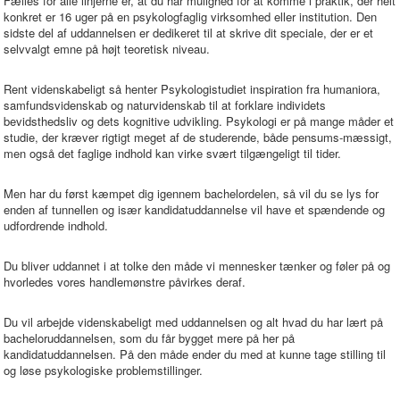
Fælles for alle linjerne er, at du har mulighed for at komme i praktik, der helt
konkret er 16 uger på en psykologfaglig virksomhed eller institution. Den
sidste del af uddannelsen er dedikeret til at skrive dit speciale, der er et
selvvalgt emne på højt teoretisk niveau.
Rent videnskabeligt så henter Psykologistudiet inspiration fra humaniora,
samfundsvidenskab og naturvidenskab til at forklare individets
bevidsthedsliv og dets kognitive udvikling. Psykologi er på mange måder et
studie, der kræver rigtigt meget af de studerende, både pensums-mæssigt,
men også det faglige indhold kan virke svært tilgængeligt til tider.
Men har du først kæmpet dig igennem bachelordelen, så vil du se lys for
enden af tunnellen og især kandidatuddannelse vil have et spændende og
udfordrende indhold.
Du bliver uddannet i at tolke den måde vi mennesker tænker og føler på og
hvorledes vores handlemønstre påvirkes deraf.
Du vil arbejde videnskabeligt med uddannelsen og alt hvad du har lært på
bacheloruddannelsen, som du får bygget mere på her på
kandidatuddannelsen. På den måde ender du med at kunne tage stilling til
og løse psykologiske problemstillinger.