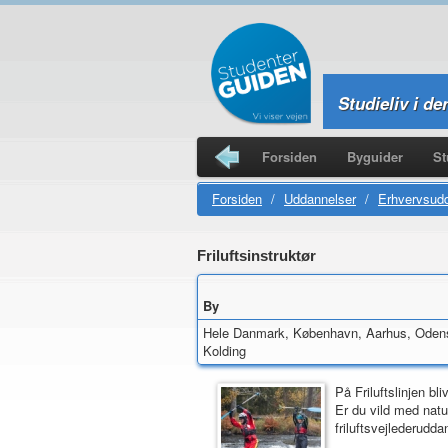
Studieliv i de
Forsiden
Byguider
St
Studierejser
Forsiden
/
Uddannelser
/
Erhvervsud
Friluftsinstruktør
By
Hele Danmark, København, Aarhus, Odens
Kolding
På Friluftslinjen bli
Er du vild med natu
friluftsvejlederudda