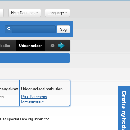
Hele Danmark
Language
Søg
batter
Uddannelser
Studiebøger
Guldkorn
Nyheder
gangskrav
Uddannelsesinstitution
gen
Paul Petersens
Idrætsinstitut
 at specialisere dig inden for