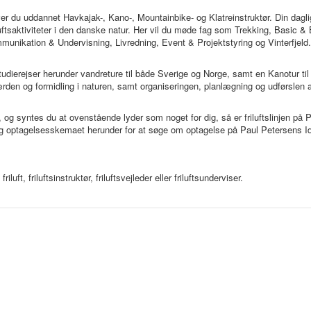
liver du uddannet Havkajak-, Kano-, Mountainbike- og Klatreinstruktør. Din dagl
uftsaktiviteter i den danske natur. Her vil du møde fag som Trekking, Basic &
unikation & Undervisning, Livredning, Event & Projektstyring og Vinterfjeld.
 studierejser herunder vandreture til både Sverige og Norge, samt en Kanotur til
færden og formidling i naturen, samt organiseringen, planlægning og udførslen 
, og syntes du at ovenstående lyder som noget for dig, så er friluftslinjen på 
og optagelsesskemaet herunder for at søge om optagelse på Paul Petersens Id
uft, friluftsinstruktør, friluftsvejleder eller friluftsunderviser.