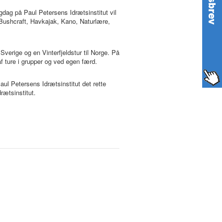
igdag på Paul Petersens Idrætsinstitut vil
 Bushcraft, Havkajak, Kano, Naturlære,
 Sverige og en Vinterfjeldstur til Norge. På
af ture i grupper og ved egen færd.
Paul Petersens Idrætsinstitut det rette
rætsinstitut.