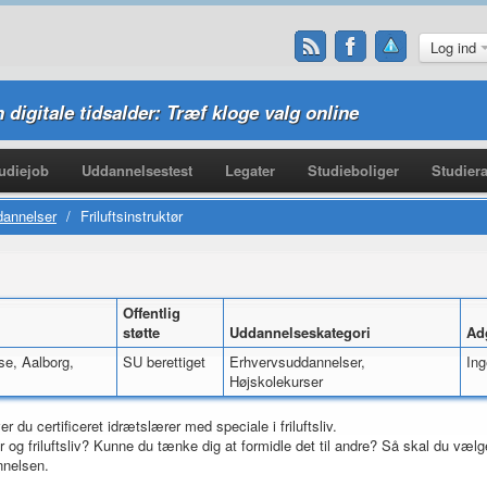
Log ind
n digitale tidsalder: Træf kloge valg online
udiejob
Uddannelsestest
Legater
Studieboliger
Studiera
dannelser
/
Friluftsinstruktør
Offentlig
støtte
Uddannelseskategori
Ad
e, Aalborg,
SU berettiget
Erhvervsuddannelser,
In
Højskolekurser
ver du certificeret idrætslærer med speciale i friluftsliv.
r og friluftsliv? Kunne du tænke dig at formidle det til andre? Så skal du vælge
nnelsen.