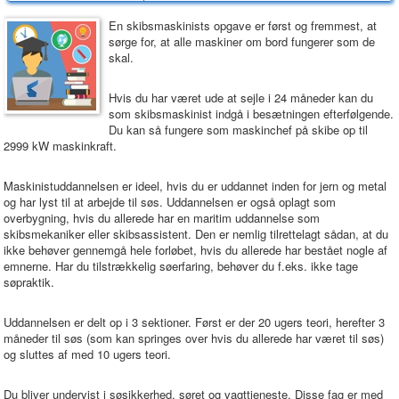
En skibsmaskinists opgave er først og fremmest, at
sørge for, at alle maskiner om bord fungerer som de
skal.
Hvis du har været ude at sejle i 24 måneder kan du
som skibsmaskinist indgå i besætningen efterfølgende.
Du kan så fungere som maskinchef på skibe op til
2999 kW maskinkraft.
Maskinistuddannelsen er ideel, hvis du er uddannet inden for jern og metal
og har lyst til at arbejde til søs. Uddannelsen er også oplagt som
overbygning, hvis du allerede har en maritim uddannelse som
skibsmekaniker eller skibsassistent. Den er nemlig tilrettelagt sådan, at du
ikke behøver gennemgå hele forløbet, hvis du allerede har bestået nogle af
emnerne. Har du tilstrækkelig søerfaring, behøver du f.eks. ikke tage
søpraktik.
Uddannelsen er delt op i 3 sektioner. Først er der 20 ugers teori, herefter 3
måneder til søs (som kan springes over hvis du allerede har været til søs)
og sluttes af med 10 ugers teori.
Du bliver undervist i søsikkerhed, søret og vagttjeneste. Disse fag er med