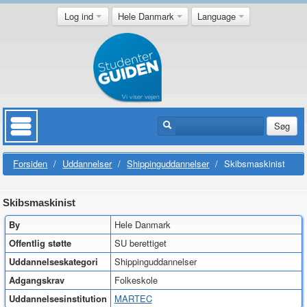
Log ind
Hele Danmark
Language
Søg
Forsiden
/
Uddannelser
/
Shippinguddannelser
/
Skibsmaskinist
Skibsmaskinist
By
Hele Danmark
Offentlig støtte
SU berettiget
Uddannelseskategori
Shippinguddannelser
Adgangskrav
Folkeskole
Uddannelsesinstitution
MARTEC