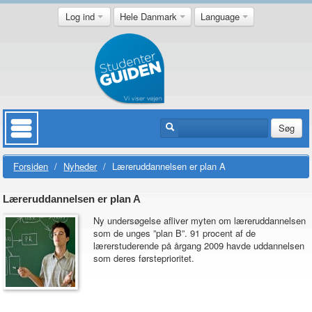
Log ind
Hele Danmark
Language
Søg
Forsiden
/
Nyheder
/
Læreruddannelsen er plan A
Læreruddannelsen er plan A
Ny undersøgelse afliver myten om læreruddannelsen
som de unges ”plan B”. 91 procent af de
lærerstuderende på årgang 2009 havde uddannelsen
som deres førsteprioritet.