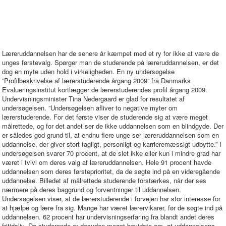
Læreruddannelsen har de senere år kæmpet med et ry for ikke at være de
unges førstevalg. Spørger man de studerende på læreruddannelsen, er det
dog en myte uden hold i virkeligheden. En ny undersøgelse
”Profilbeskrivelse af lærerstuderende årgang 2009” fra Danmarks
Evalueringsinstitut kortlægger de lærerstuderendes profil årgang 2009.
Undervisningsminister Tina Nedergaard er glad for resultatet af
undersøgelsen. ”Undersøgelsen afliver to negative myter om
lærerstuderende. For det første viser de studerende sig at være meget
målrettede, og for det andet ser de ikke uddannelsen som en blindgyde. Der
er således god grund til, at endnu flere unge ser læreruddannelsen som en
uddannelse, der giver stort fagligt, personligt og karrieremæssigt udbytte.” I
undersøgelsen svarer 70 procent, at de slet ikke eller kun i mindre grad har
været i tvivl om deres valg af læreruddannelsen. Hele 91 procent havde
uddannelsen som deres førsteprioritet, da de søgte ind på en videregående
uddannelse. Billedet af målrettede studerende forstærkes, når der ses
nærmere på deres baggrund og forventninger til uddannelsen.
Undersøgelsen viser, at de lærerstuderende i forvejen har stor interesse for
at hjælpe og lære fra sig. Mange har været lærervikarer, før de søgte ind på
uddannelsen. 62 procent har undervisningserfaring fra blandt andet deres
fritidsliv. De studerende er desuden meget bevidste om, at uddannelsens