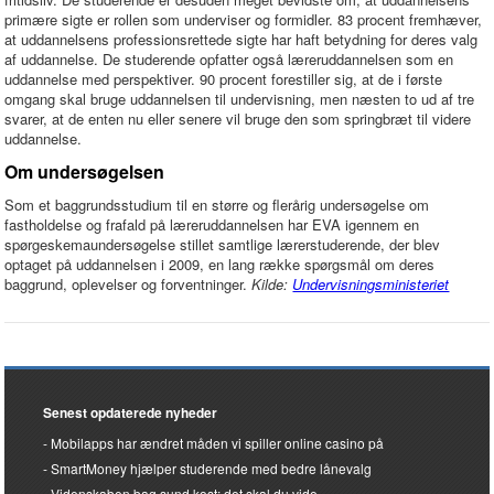
primære sigte er rollen som underviser og formidler. 83 procent fremhæver,
at uddannelsens professionsrettede sigte har haft betydning for deres valg
af uddannelse. De studerende opfatter også læreruddannelsen som en
uddannelse med perspektiver. 90 procent forestiller sig, at de i første
omgang skal bruge uddannelsen til undervisning, men næsten to ud af tre
svarer, at de enten nu eller senere vil bruge den som springbræt til videre
uddannelse.
Om undersøgelsen
Som et baggrundsstudium til en større og flerårig undersøgelse om
fastholdelse og frafald på læreruddannelsen har EVA igennem en
spørgeskemaundersøgelse stillet samtlige lærerstuderende, der blev
optaget på uddannelsen i 2009, en lang række spørgsmål om deres
baggrund, oplevelser og forventninger.
Kilde:
Undervisningsministeriet
Senest opdaterede nyheder
Mobilapps har ændret måden vi spiller online casino på
SmartMoney hjælper studerende med bedre lånevalg
Videnskaben bag sund kost: det skal du vide