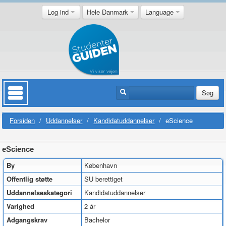
Log ind
Hele Danmark
Language
Søg
Forsiden
/
Uddannelser
/
Kandidatuddannelser
/
eScience
eScience
By
København
Offentlig støtte
SU berettiget
Uddannelseskategori
Kandidatuddannelser
Varighed
2 år
Adgangskrav
Bachelor