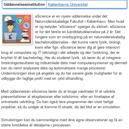
Uddannelsesinstitution
Københavns Universitet
eScience er en nyere uddannelse under det
Naturvidenskabelige Fakultet i København. Men hvad
er og betyder "eScience" spørger du sikkert. eScience
er for det første en kandidatuddannelse på 2 år. Det
fungere som en overbygning på en naturvidenskabelig
bacheloruddannelse - det kunne være fysik, biologi,
kemi eller lign. eScience lærer dig at gøre intensivt
brug af computere og IT teknologi i det arbejde og den forskning, der er
knyttet til dit bachelorfag. Har du studeret fysik, så lærer du at integrere
forskningsresultater og indsamlede data med computersystemer og dermed
kan du nemt analysere data og automatisere mange processer.
Undervisningen sker på engelsk og du har senere gode muligheder for at
udbygge din faglige profil med en .phd afhandling.
Med uddannelsen eScience lærer du at bruge værktøjer til at udvikle
præsentationer af eksplosioner eller solstorme, eller en timelapse af
universets udvikling. Du kan også lave programmer der viser farlige
projekter, så du undgår at komme til skade, da det blot er en simulation.
Simuleringen kan du sammenligne med dine egne observationer og få en
større forståelse af detaljerne i processen.