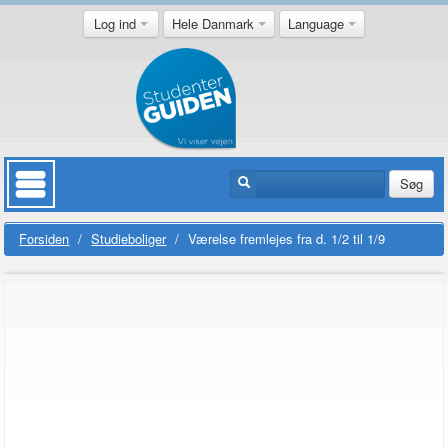
Log ind
Hele Danmark
Language
Søg
Forsiden
/
Studieboliger
/
Værelse fremlejes fra d. 1/2 til 1/9