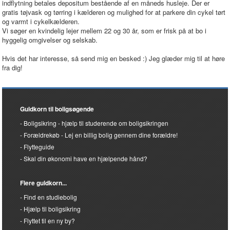
indflytning betales depositum bestående af en måneds husleje. Der er
gratis tøjvask og tørring i kælderen og mulighed for at parkere din cykel tørt
og varmt i cykelkælderen.
Vi søger en kvindelig lejer mellem 22 og 30 år, som er frisk på at bo i
hyggelig omgivelser og selskab.
Hvis det har interesse, så send mig en besked :) Jeg glæder mig til at høre
fra dig!
Guldkorn til boligsøgende
Boligsikring - hjælp til studerende om boligsikringen
Forældrekøb - Lej en billig bolig gennem dine forældre!
Flytteguide
Skal din økonomi have en hjælpende hånd?
Flere guldkorn...
Find en studiebolig
Hjælp til boligsikring
Flyttet til en ny by?