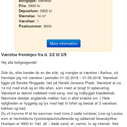
Boligtype:
Værelse
Pris
: 3900 kr
Depositum:
3900 kr
Størrelse
: 14 m²
Værelser
: 1
Postnummer
: 8000
Mere information
Værelse fremlejes fra d. 1/2 til 1/9
Hej alle boligsøgende!
Står du, eller kender du en der står, og mangler et værelse i Aarhus, så
fremlejer jeg mit værelse i perioden 01.02.2018 – 01.09.2018. Værelset
ligger på Søndre Ringgade, tæt på Harald Jensens Plads. Værelset er ca.
14 m2 med stub og en lille altan, som mest er brugt til opbevaring.
Værelset er delvist møbleret med seng, reol og indbygget klædeskab.
Nærmere detaljer angående møbler, kan vi altid snakke om :) Hele
lejligheden er hyggelig og lys med højt til loftet og består af 3 værelser,
køkken og bad.
Du vil komme til at bo sammen med mine 2 søde rumboer, Line og Louise,
som er henholdsvis fysioterapeutstuderende og uddannet bioanalytiker.
Huslejen er 3900 kr. Inkl. alt – både vand, el, varme, tv og internet. Ved