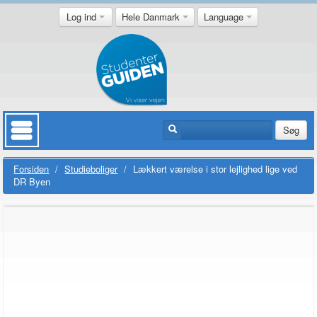
Log ind
Hele Danmark
Language
Søg
Forsiden
/
Studieboliger
/
Lækkert værelse i stor lejlighed lige ved
DR Byen