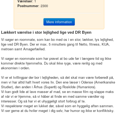
Værelser
: 1
Postnummer
: 2300
Mere information
Lækkert værelse i stor lejlighed lige ved DR Byen
Vi søger en roommate, som kan bo med os i en stor, lækker, lys lejlighed,
lige ved DR Byen. Der er max. 5 minutters gang til Netto, fitness, KUA,
metroen samt Amagerfælled.
Vi søger en roommate som har prøvet at bo ude før i længere tid og ikke
kommer direkte hjemmefra. Du skal ikke ryge, være renlig og med
økonomien i orden.
Vi er et tvillingpar der bor i lejligheden, så det skal man være forberedt på,
men vi har altid haft hvert vores liv. Den ene læser i Odense (Amerikanske
Studier), den anden i Århus (Super8) og Roskilde (Humaniora).
Vi kan godt lide at lave masser af mad, se en masse film og slappe maks
af når vi er hjemme, så vi håber at finde en med samme værdier og
interesser. Og så har vi et uhyggeligt stort forbrug af te.
Vi respekterer meget en lukket dør, såvel som en hyggelig aften sammen.
Vi ser gerne at du hviler meget i dig selv, har humor og ikke er konfliktsky.