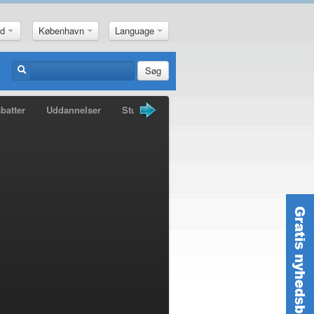
nd
København
Language
Søg
batter
Uddannelser
Studiebøger
Guldkorn
Nyheder