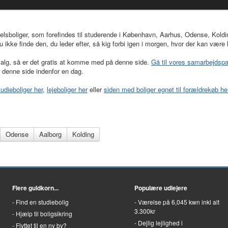
elsboliger, som forefindes til studerende i København, Aarhus, Odense, Koldi
du ikke finde den, du leder efter, så kig forbi igen i morgen, hvor der kan væ
 salg, så er det gratis at komme med på denne side.
Gå til vores samarbejdspa
 denne side indenfor en dag.
udieboliger her
,
lejeboliger her
eller
siden med boliger egnet til forældrekøb he
Odense
Aalborg
Kolding
Flere guldkorn...
Populære udlejere
Find en studiebolig
Værelse på 6,045 kwn inkl alt
3.300kr
Hjælp til boligsikring
Dejlig lejlighed i
Flyttet til en ny by?