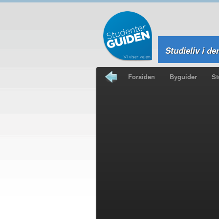
Studieliv i de
Forsiden
Byguider
St
Studierejser