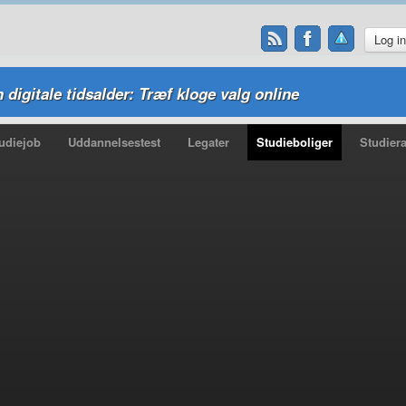
Log i
n digitale tidsalder: Træf kloge valg online
udiejob
Uddannelsestest
Legater
Studieboliger
Studiera