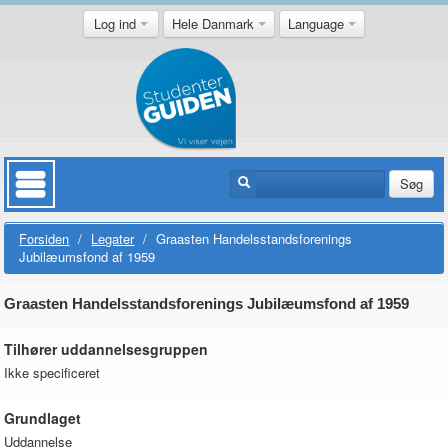
Log ind
Hele Danmark
Language
Søg
Forsiden
/
Legater
/
Graasten Handelsstandsforenings
Jubilæumsfond af 1959
Graasten Handelsstandsforenings Jubilæumsfond af 1959
Tilhører uddannelsesgruppen
Ikke specificeret
Grundlaget
Uddannelse