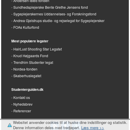
Andersen-Isted fonden
Sundhedsplejerske Bente Grethe Jensens fond
Sygeplejerskernes Uddannelses- og Forskningsfond
Andrea Gjelstrups studie- og rejselegat for Sygeplejersker
FOAs Kulturfond
Mest populære legater
HairLust Shooting Star Legatet
Knud Højgaards Fond
Trendhim Studenter legat
Nordea-fonden
Skaberhuslegatet
Studenterguiden.dk
Kontakt os
Nyhedsbrev
Referencer
Websitet anvender cookies til at huske dine indstillinger og statistik.
Denne information deles med tredjepart.
Læs mere >>