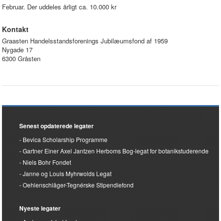
Februar. Der uddeles årligt ca. 10.000 kr
Kontakt
Graasten Handelsstandsforenings Jubilæumsfond af 1959
Nygade 17
6300 Gråsten
Senest opdaterede legater
Bevica Scholarship Programme
Gartner Einer Axel Jantzen Herboms Bog-legat for botanikstuderende
Niels Bohr Fondet
Janne og Louis Myhrwolds Legat
Oehlenschläger-Tegnérske Stipendiefond
Nyeste legater