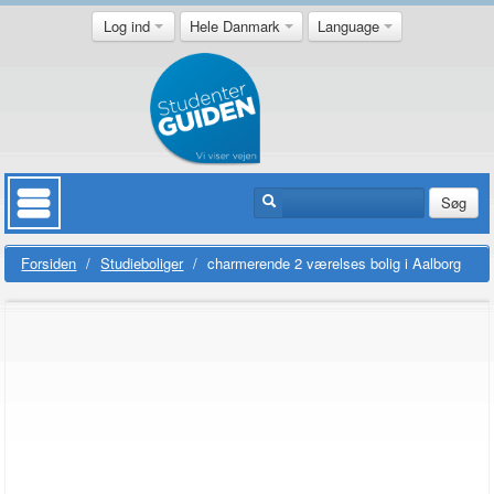
Log ind
Hele Danmark
Language
Søg
Forsiden
/
Studieboliger
/
charmerende 2 værelses bolig i Aalborg