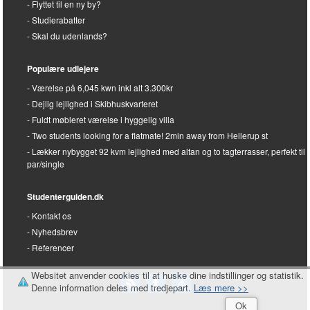
Flyttet til en ny by?
Studierabatter
Skal du udenlands?
Populære udlejere
Værelse på 6,045 kwn inkl alt 3.300kr
Dejlig lejlighed i Skibhuskvarteret
Fuldt møbleret værelse i hyggelig villa
Two students looking for a flatmate! 2min away from Hellerup st
Lækker nybygget 92 kvm lejlighed med altan og to tagterrasser, perfekt til
par/single
Studenterguiden.dk
Kontakt os
Nyhedsbrev
Referencer
Websitet anvender cookies til at huske dine indstillinger og statistik.
Denne information deles med tredjepart.
Læs mere >>
Ok